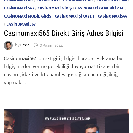
CASINOMAXI565
/
CASINOMAXI
/
CASINOMAXI 565
/
CASINOMAXI 566
/
CASINOMAXI 567
/
CASINOMAXI GIRIŞ
/
CASINOMAXI GÜVENILIR MI
/
CASINOMAXI MOBIL GIRIŞ
/
CASINOMAXI ŞIKAYET
/
CASINOMAXI566
/
CASINOMAXI567
Casinomaxi565 Direkt Giriş Adres Bilgisi
by
Emre
9 Kasım 2022
Casinomaxi565 direkt giriş bilgisi burada! Pek ama bu
bilgiyi neden verme gerekliliği duyuyoruz? Lisanslı bir
casino şirketi ve btk hamlesi geldiği an bu değişikliği
yapmak …