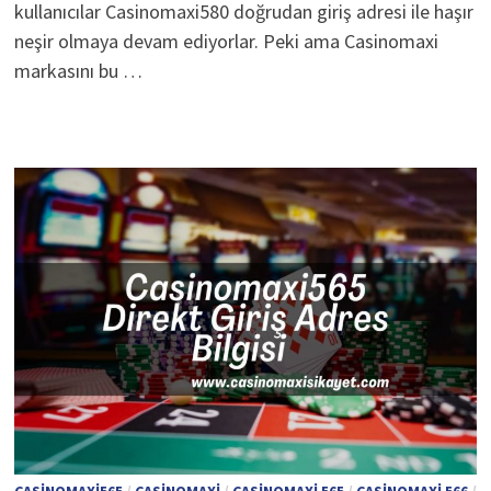
kullanıcılar Casinomaxi580 doğrudan giriş adresi ile haşır
neşir olmaya devam ediyorlar. Peki ama Casinomaxi
markasını bu …