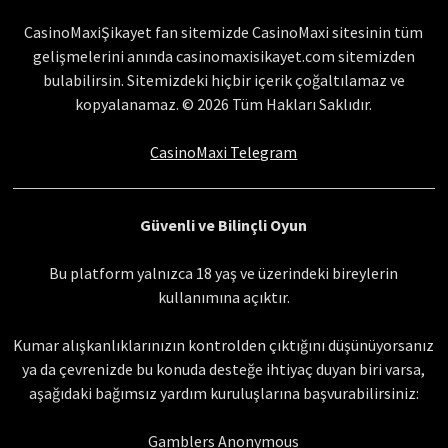
CasinoMaxiŞikayet fan sitemizde CasinoMaxi sitesinin tüm
gelişmelerini anında casinomaxisikayet.com sitemizden
bulabilirsin. Sitemizdeki hiçbir içerik çoğaltılamaz ve
kopyalanamaz. © 2026 Tüm Hakları Saklıdır.
CasinoMaxi Telegram
Güvenli ve Bilinçli Oyun
Bu platform yalnızca 18 yaş ve üzerindeki bireylerin
kullanımına açıktır.
Kumar alışkanlıklarınızın kontrolden çıktığını düşünüyorsanız
ya da çevrenizde bu konuda desteğe ihtiyaç duyan biri varsa,
aşağıdaki bağımsız yardım kuruluşlarına başvurabilirsiniz:
Gamblers Anonymous