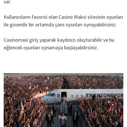
var.
Kullanıcıların favorisi olan Casino Maksi sitesinin oyunları
ile güvenilir bir ortamda şans oyunları oynayabilirsiniz.
Casinomaxi giriş yaparak kaydınızı oluşturabilir ve bu
eğlenceli oyunları oynamaya başlayabilirsiniz.