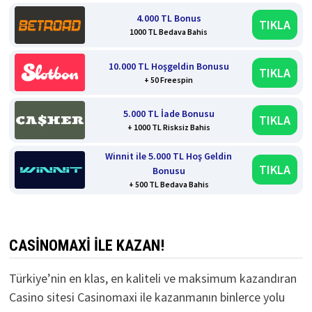
4.000 TL Bonus
TIKLA
1000 TL Bedava Bahis
10.000 TL Hoşgeldin Bonusu
TIKLA
+ 50 Freespin
5.000 TL İade Bonusu
TIKLA
+ 1000 TL Risksiz Bahis
Winnit ile 5.000 TL Hoş Geldin
TIKLA
Bonusu
+ 500 TL Bedava Bahis
CASINOMAXI ILE KAZAN!
Türkiye’nin en klas, en kaliteli ve maksimum kazandıran
Casino sitesi Casinomaxi ile kazanmanın binlerce yolu