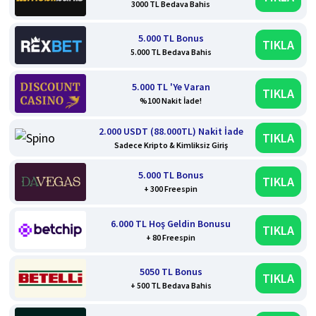
3000 TL Bedava Bahis
5.000 TL Bonus
TIKLA
5.000 TL Bedava Bahis
5.000 TL 'Ye Varan
TIKLA
%100 Nakit İade!
2.000 USDT (88.000TL) Nakit İade
TIKLA
Sadece Kripto & Kimliksiz Giriş
5.000 TL Bonus
TIKLA
+ 300 Freespin
6.000 TL Hoş Geldin Bonusu
TIKLA
+ 80 Freespin
5050 TL Bonus
TIKLA
+ 500 TL Bedava Bahis