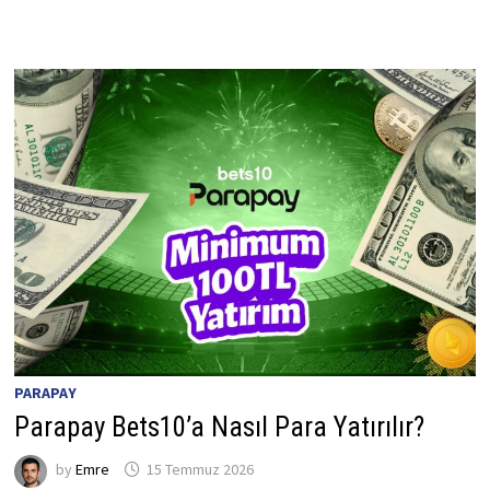
PARAPAY
Parapay Bets10’a Nasıl Para Yatırılır?
by
Emre
15 Temmuz 2026