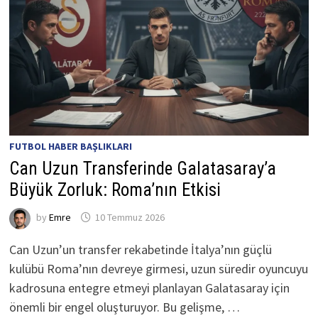
FUTBOL HABER BAŞLIKLARI
Can Uzun Transferinde Galatasaray’a
Büyük Zorluk: Roma’nın Etkisi
by
Emre
10 Temmuz 2026
Can Uzun’un transfer rekabetinde İtalya’nın güçlü
kulübü Roma’nın devreye girmesi, uzun süredir oyuncuyu
kadrosuna entegre etmeyi planlayan Galatasaray için
önemli bir engel oluşturuyor. Bu gelişme, …