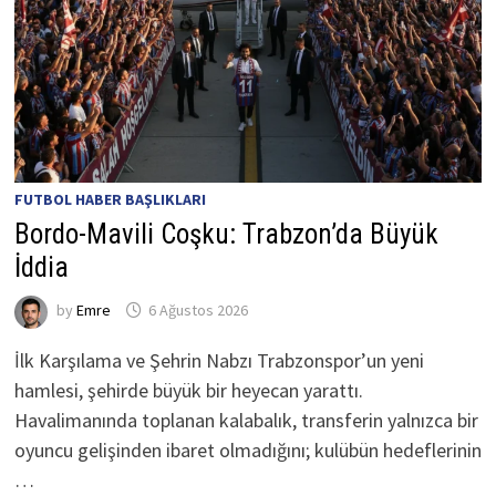
FUTBOL HABER BAŞLIKLARI
Bordo-Mavili Coşku: Trabzon’da Büyük
İddia
by
Emre
6 Ağustos 2026
İlk Karşılama ve Şehrin Nabzı Trabzonspor’un yeni
hamlesi, şehirde büyük bir heyecan yarattı.
Havalimanında toplanan kalabalık, transferin yalnızca bir
oyuncu gelişinden ibaret olmadığını; kulübün hedeflerinin
…