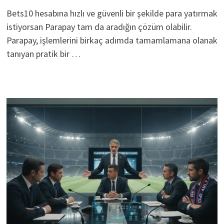
Bets10 hesabına hızlı ve güvenli bir şekilde para yatırmak
istiyorsan Parapay tam da aradığın çözüm olabilir.
Parapay, işlemlerini birkaç adımda tamamlamana olanak
tanıyan pratik bir …