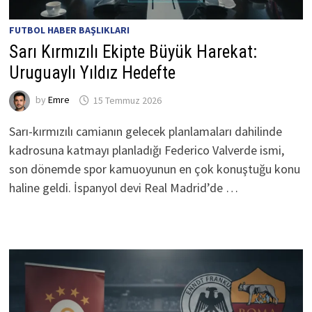
FUTBOL HABER BAŞLIKLARI
Sarı Kırmızılı Ekipte Büyük Harekat:
Uruguaylı Yıldız Hedefte
by
Emre
15 Temmuz 2026
Sarı-kırmızılı camianın gelecek planlamaları dahilinde
kadrosuna katmayı planladığı Federico Valverde ismi,
son dönemde spor kamuoyunun en çok konuştuğu konu
haline geldi. İspanyol devi Real Madrid’de …