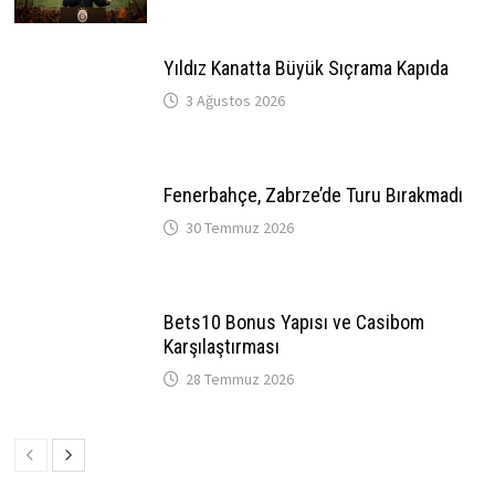
Yıldız Kanatta Büyük Sıçrama Kapıda
3 Ağustos 2026
Fenerbahçe, Zabrze’de Turu Bırakmadı
30 Temmuz 2026
Bets10 Bonus Yapısı ve Casibom
Karşılaştırması
28 Temmuz 2026