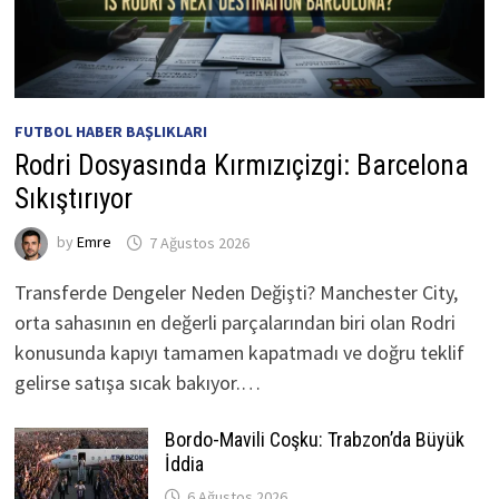
FUTBOL HABER BAŞLIKLARI
Rodri Dosyasında Kırmızıçizgi: Barcelona
Sıkıştırıyor
by
Emre
7 Ağustos 2026
Transferde Dengeler Neden Değişti? Manchester City,
orta sahasının en değerli parçalarından biri olan Rodri
konusunda kapıyı tamamen kapatmadı ve doğru teklif
gelirse satışa sıcak bakıyor.…
Bordo-Mavili Coşku: Trabzon’da Büyük
İddia
6 Ağustos 2026