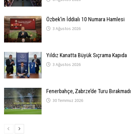
Özbek’in İddialı 10 Numara Hamlesi
3 Ağustos 2026
Yıldız Kanatta Büyük Sıçrama Kapıda
3 Ağustos 2026
Fenerbahçe, Zabrze’de Turu Bırakmadı
30 Temmuz 2026