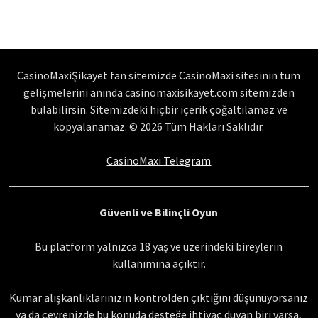
CasinoMaxiŞikayet fan sitemizde CasinoMaxi sitesinin tüm
gelişmelerini anında casinomaxisikayet.com sitemizden
bulabilirsin. Sitemizdeki hiçbir içerik çoğaltılamaz ve
kopyalanamaz. © 2026 Tüm Hakları Saklıdır.
CasinoMaxi Telegram
Güvenli ve Bilinçli Oyun
Bu platform yalnızca 18 yaş ve üzerindeki bireylerin
kullanımına açıktır.
Kumar alışkanlıklarınızın kontrolden çıktığını düşünüyorsanız
ya da çevrenizde bu konuda desteğe ihtiyaç duyan biri varsa,