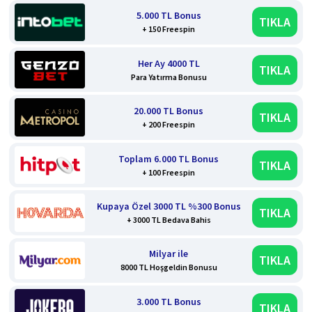
5.000 TL Bonus
TIKLA
+ 150 Freespin
Her Ay 4000 TL
TIKLA
Para Yatırma Bonusu
20.000 TL Bonus
TIKLA
+ 200 Freespin
Toplam 6.000 TL Bonus
TIKLA
+ 100 Freespin
Kupaya Özel 3000 TL %300 Bonus
TIKLA
+ 3000 TL Bedava Bahis
Milyar ile
TIKLA
8000 TL Hoşgeldin Bonusu
3.000 TL Bonus
TIKLA