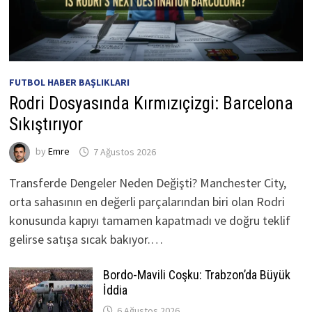
FUTBOL HABER BAŞLIKLARI
Rodri Dosyasında Kırmızıçizgi: Barcelona
Sıkıştırıyor
by
Emre
7 Ağustos 2026
Transferde Dengeler Neden Değişti? Manchester City,
orta sahasının en değerli parçalarından biri olan Rodri
konusunda kapıyı tamamen kapatmadı ve doğru teklif
gelirse satışa sıcak bakıyor.…
Bordo-Mavili Coşku: Trabzon’da Büyük
İddia
6 Ağustos 2026