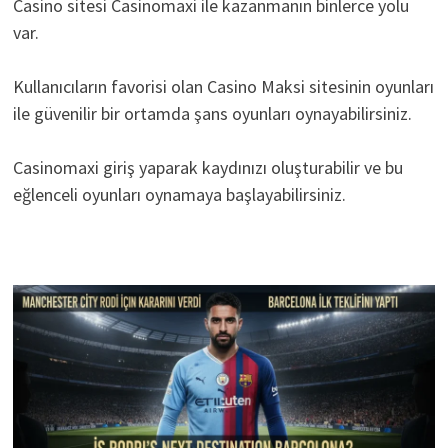
Casino sitesi Casinomaxi ile kazanmanın binlerce yolu
var.
Kullanıcıların favorisi olan Casino Maksi sitesinin oyunları
ile güvenilir bir ortamda şans oyunları oynayabilirsiniz.
Casinomaxi giriş yaparak kaydınızı oluşturabilir ve bu
eğlenceli oyunları oynamaya başlayabilirsiniz.