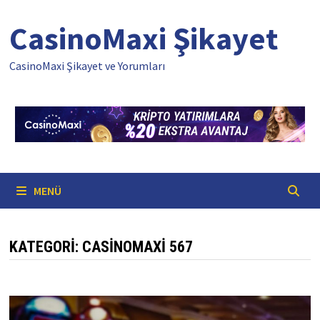
İçeriğe
CasinoMaxi Şikayet
geç
CasinoMaxi Şikayet ve Yorumları
MENÜ
KATEGORI:
CASINOMAXI 567