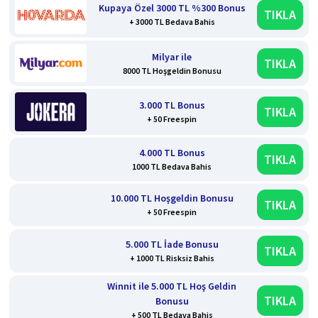
Kupaya Özel 3000 TL %300 Bonus
TIKLA
+ 3000 TL Bedava Bahis
Milyar ile
TIKLA
8000 TL Hoşgeldin Bonusu
3.000 TL Bonus
TIKLA
+ 50 Freespin
4.000 TL Bonus
TIKLA
1000 TL Bedava Bahis
10.000 TL Hoşgeldin Bonusu
TIKLA
+ 50 Freespin
5.000 TL İade Bonusu
TIKLA
+ 1000 TL Risksiz Bahis
Winnit ile 5.000 TL Hoş Geldin
TIKLA
Bonusu