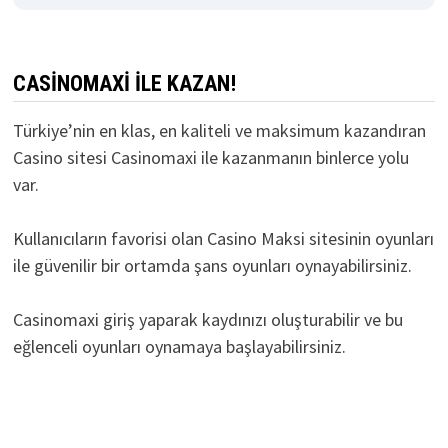
+ 500 TL Bedava Bahis
CASINOMAXI ILE KAZAN!
Türkiye’nin en klas, en kaliteli ve maksimum kazandıran
Casino sitesi Casinomaxi ile kazanmanın binlerce yolu
var.
Kullanıcıların favorisi olan Casino Maksi sitesinin oyunları
ile güvenilir bir ortamda şans oyunları oynayabilirsiniz.
Casinomaxi giriş yaparak kaydınızı oluşturabilir ve bu
eğlenceli oyunları oynamaya başlayabilirsiniz.