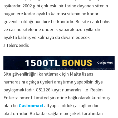
aşikardır. 2002 gibi çok eski bir tarihe dayanan sitenin
bugünlere kadar ayakta kalması sitenin be kadar
güvenilir olduğunun bire bir kanıtıdır. Bu site canlı bahis
ve casino sitelerine önderlik yaparak uzun yıllardır
ayakta kalmış ve kalmaya da devam edecek
sitelerdendir.
Site güvenilirliğini kanıtlamak için Malta lisans
numarasını açıkça üyeleri araştırma yapabilsin diye
paylaşmaktadır. C51126 kayıt numaralısı ile Realm
Entertainment Limited şirketine bağlı olarak kurulmuş
olan bu
Casinomaxi
altyapısı oldukça sağlam bir
platformdur. Bu kadar sağlam bir şirket tarafından