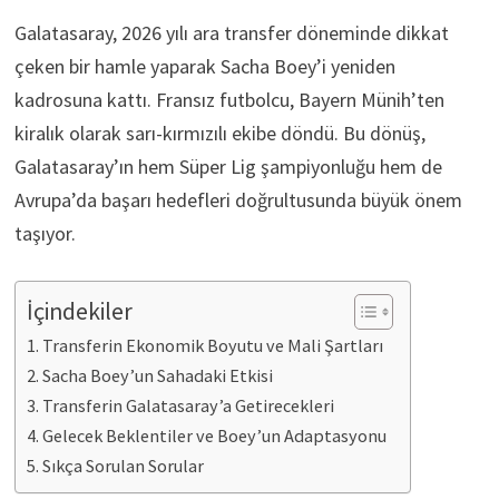
Galatasaray, 2026 yılı ara transfer döneminde dikkat
çeken bir hamle yaparak Sacha Boey’i yeniden
kadrosuna kattı. Fransız futbolcu, Bayern Münih’ten
kiralık olarak sarı-kırmızılı ekibe döndü. Bu dönüş,
Galatasaray’ın hem Süper Lig şampiyonluğu hem de
Avrupa’da başarı hedefleri doğrultusunda büyük önem
taşıyor.
İçindekiler
Transferin Ekonomik Boyutu ve Mali Şartları
Sacha Boey’un Sahadaki Etkisi
Transferin Galatasaray’a Getirecekleri
Gelecek Beklentiler ve Boey’un Adaptasyonu
Sıkça Sorulan Sorular