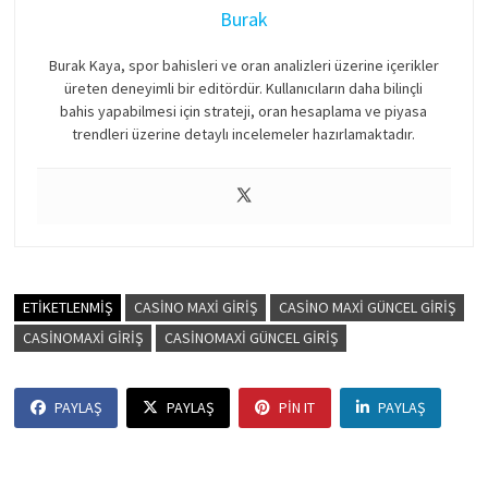
Burak
Burak Kaya, spor bahisleri ve oran analizleri üzerine içerikler
üreten deneyimli bir editördür. Kullanıcıların daha bilinçli
bahis yapabilmesi için strateji, oran hesaplama ve piyasa
trendleri üzerine detaylı incelemeler hazırlamaktadır.
ETIKETLENMIŞ
CASINO MAXI GIRIŞ
CASINO MAXI GÜNCEL GIRIŞ
CASINOMAXI GIRIŞ
CASINOMAXI GÜNCEL GIRIŞ
PAYLAŞ
PAYLAŞ
PIN IT
PAYLAŞ