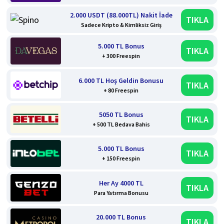
2.000 USDT (88.000TL) Nakit İade
TIKLA
Sadece Kripto & Kimliksiz Giriş
5.000 TL Bonus
TIKLA
+ 300 Freespin
6.000 TL Hoş Geldin Bonusu
TIKLA
+ 80 Freespin
5050 TL Bonus
TIKLA
+ 500 TL Bedava Bahis
5.000 TL Bonus
TIKLA
+ 150 Freespin
Her Ay 4000 TL
TIKLA
Para Yatırma Bonusu
20.000 TL Bonus
TIKLA