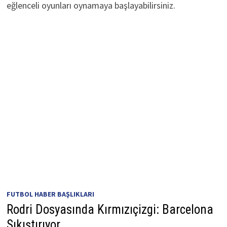
eğlenceli oyunları oynamaya başlayabilirsiniz.
FUTBOL HABER BAŞLIKLARI
Rodri Dosyasında Kırmızıçizgi: Barcelona