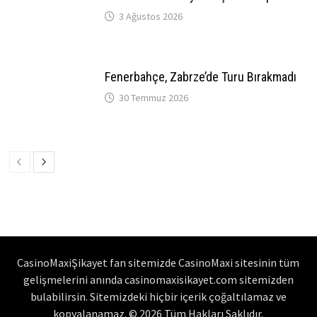
Yıldız Kanatta Büyük Sıçrama Kapıda
3 Ağustos 2026
Fenerbahçe, Zabrze’de Turu Bırakmadı
30 Temmuz 2026
CasinoMaxiŞikayet fan sitemizde CasinoMaxi sitesinin tüm
gelişmelerini anında casinomaxisikayet.com sitemizden
bulabilirsin. Sitemizdeki hiçbir içerik çoğaltılamaz ve