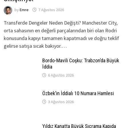
Sıkıştırıyor
by
Emre
7 Ağustos 2026
Transferde Dengeler Neden Değişti? Manchester City,
orta sahasının en değerli parçalarından biri olan Rodri
konusunda kapıyı tamamen kapatmadı ve doğru teklif
gelirse satışa sıcak bakıyor.…
Bordo-Mavili Coşku: Trabzon’da Büyük
İddia
6 Ağustos 2026
Özbek’in İddialı 10 Numara Hamlesi
3 Ağustos 2026