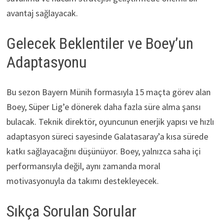
avantaj sağlayacak.
Gelecek Beklentiler ve Boey’un
Adaptasyonu
Bu sezon Bayern Münih formasıyla 15 maçta görev alan
Boey, Süper Lig’e dönerek daha fazla süre alma şansı
bulacak. Teknik direktör, oyuncunun enerjik yapısı ve hızlı
adaptasyon süreci sayesinde Galatasaray’a kısa sürede
katkı sağlayacağını düşünüyor. Boey, yalnızca saha içi
performansıyla değil, aynı zamanda moral
motivasyonuyla da takımı destekleyecek.
Sıkça Sorulan Sorular