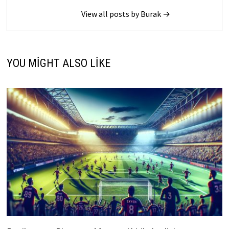
View all posts by Burak →
YOU MIGHT ALSO LIKE