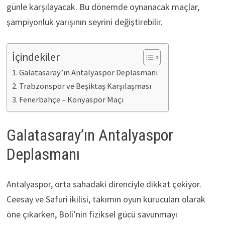
günle karşılayacak. Bu dönemde oynanacak maçlar,
şampiyonluk yarışının seyrini değiştirebilir.
İçindekiler
Galatasaray’ın Antalyaspor Deplasmanı
Trabzonspor ve Beşiktaş Karşılaşması
Fenerbahçe – Konyaspor Maçı
Galatasaray’ın Antalyaspor
Deplasmanı
Antalyaspor, orta sahadaki direnciyle dikkat çekiyor.
Ceesay ve Safuri ikilisi, takımın oyun kurucuları olarak
öne çıkarken, Boli’nin fiziksel gücü savunmayı