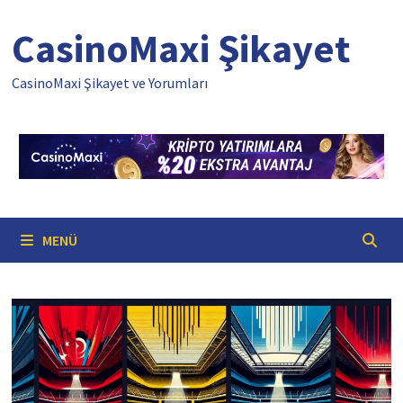
İçeriğe
CasinoMaxi Şikayet
geç
CasinoMaxi Şikayet ve Yorumları
MENÜ