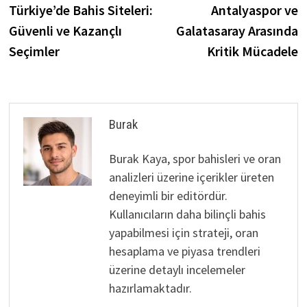
post:
p
Türkiye’de Bahis Siteleri:
Antalyaspor ve
gezinmesi
Güvenli ve Kazançlı
Galatasaray Arasında
Seçimler
Kritik Mücadele
Burak
Burak Kaya, spor bahisleri ve oran
analizleri üzerine içerikler üreten
deneyimli bir editördür.
Kullanıcıların daha bilinçli bahis
yapabilmesi için strateji, oran
hesaplama ve piyasa trendleri
üzerine detaylı incelemeler
hazırlamaktadır.