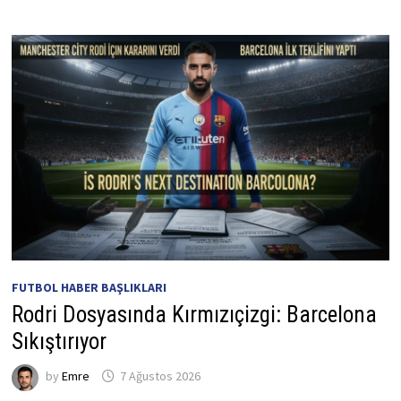
FUTBOL HABER BAŞLIKLARI
Rodri Dosyasında Kırmızıçizgi: Barcelona
Sıkıştırıyor
by
Emre
7 Ağustos 2026