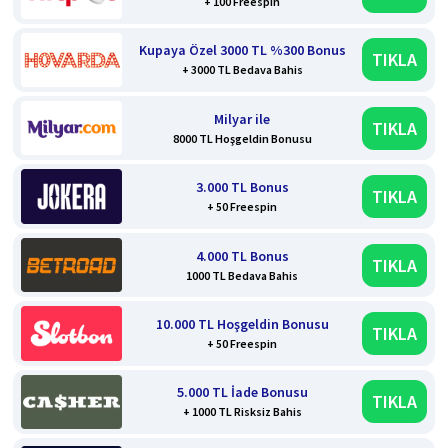
+ 100 Freespin
Kupaya Özel 3000 TL %300 Bonus
TIKLA
+ 3000 TL Bedava Bahis
Milyar ile
TIKLA
8000 TL Hoşgeldin Bonusu
3.000 TL Bonus
TIKLA
+ 50 Freespin
4.000 TL Bonus
TIKLA
1000 TL Bedava Bahis
10.000 TL Hoşgeldin Bonusu
TIKLA
+ 50 Freespin
5.000 TL İade Bonusu
TIKLA
+ 1000 TL Risksiz Bahis