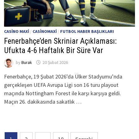
CASINO MAXI
/
CASINOMAXI
/
FUTBOL HABER BAŞLIKLARI
Fenerbahçe’den Skriniar Açıklaması:
Ufukta 4-6 Haftalık Bir Süre Var
by
Burak
20 Şubat 2026
Fenerbahçe, 19 Şubat 2026’da Ülker Stadyumu’nda
gerçekleşen UEFA Avrupa Ligi son 16 turu playout
maçında Nottingham Forest ile karşı karşıya geldi.
Maçın 26. dakikasında sakatlık …
Yazı