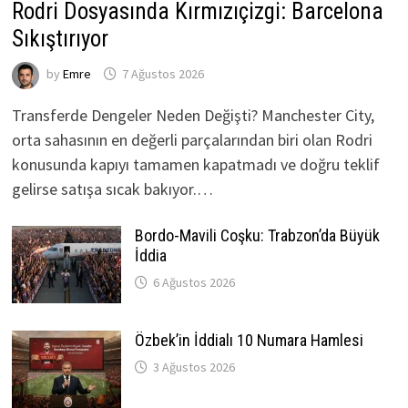
Rodri Dosyasında Kırmızıçizgi: Barcelona
Sıkıştırıyor
by
Emre
7 Ağustos 2026
Transferde Dengeler Neden Değişti? Manchester City,
orta sahasının en değerli parçalarından biri olan Rodri
konusunda kapıyı tamamen kapatmadı ve doğru teklif
gelirse satışa sıcak bakıyor.…
Bordo-Mavili Coşku: Trabzon’da Büyük
İddia
6 Ağustos 2026
Özbek’in İddialı 10 Numara Hamlesi
3 Ağustos 2026