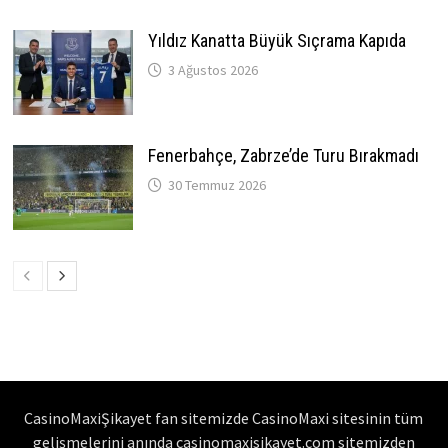
Yıldız Kanatta Büyük Sıçrama Kapıda
3 Ağustos 2026
Fenerbahçe, Zabrze’de Turu Bırakmadı
30 Temmuz 2026
CasinoMaxiŞikayet fan sitemizde CasinoMaxi sitesinin tüm