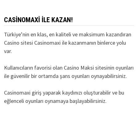
CASINOMAXI ILE KAZAN!
Türkiye’nin en klas, en kaliteli ve maksimum kazandıran
Casino sitesi Casinomaxi ile kazanmanın binlerce yolu
var.
Kullanıcıların favorisi olan Casino Maksi sitesinin oyunları
ile güvenilir bir ortamda şans oyunları oynayabilirsiniz.
Casinomaxi giriş yaparak kaydınızı oluşturabilir ve bu
eğlenceli oyunları oynamaya başlayabilirsiniz.