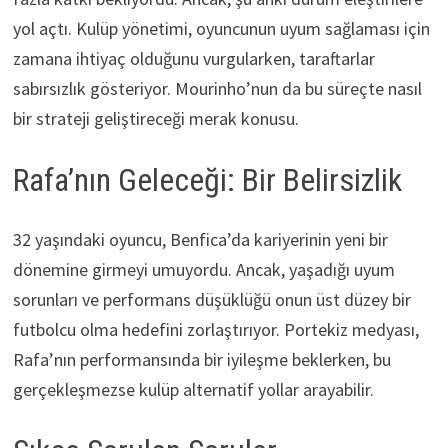
yol açtı. Kulüp yönetimi, oyuncunun uyum sağlaması için
zamana ihtiyaç olduğunu vurgularken, taraftarlar
sabırsızlık gösteriyor. Mourinho’nun da bu süreçte nasıl
bir strateji geliştireceği merak konusu.
Rafa’nın Geleceği: Bir Belirsizlik
32 yaşındaki oyuncu, Benfica’da kariyerinin yeni bir
dönemine girmeyi umuyordu. Ancak, yaşadığı uyum
sorunları ve performans düşüklüğü onun üst düzey bir
futbolcu olma hedefini zorlaştırıyor. Portekiz medyası,
Rafa’nın performansında bir iyileşme beklerken, bu
gerçekleşmezse kulüp alternatif yollar arayabilir.