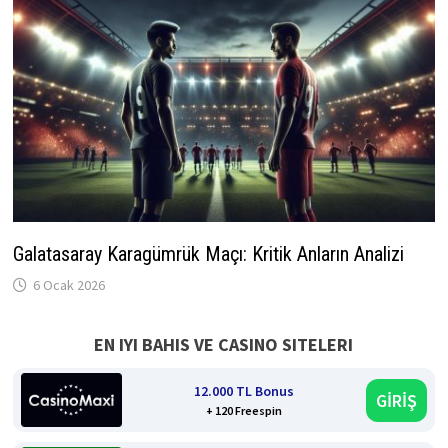
Galatasaray Karagümrük Maçı: Kritik Anların Analizi
6 Ocak 2026
EN IYI BAHIS VE CASINO SITELERI
12.000 TL Bonus
GİRİŞ
+ 120 Freespin