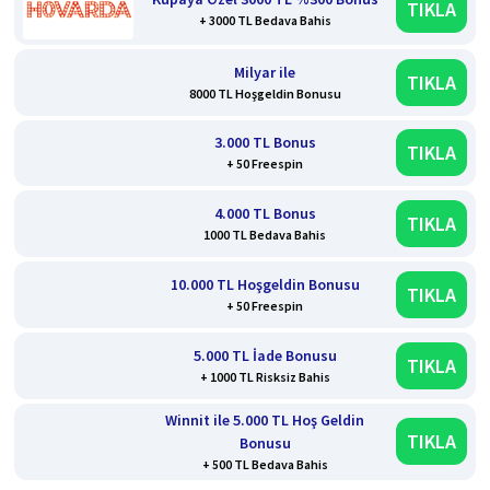
TIKLA
+ 3000 TL Bedava Bahis
Milyar ile
TIKLA
8000 TL Hoşgeldin Bonusu
3.000 TL Bonus
TIKLA
+ 50 Freespin
4.000 TL Bonus
TIKLA
1000 TL Bedava Bahis
10.000 TL Hoşgeldin Bonusu
TIKLA
+ 50 Freespin
5.000 TL İade Bonusu
TIKLA
+ 1000 TL Risksiz Bahis
Winnit ile 5.000 TL Hoş Geldin
TIKLA
Bonusu
+ 500 TL Bedava Bahis