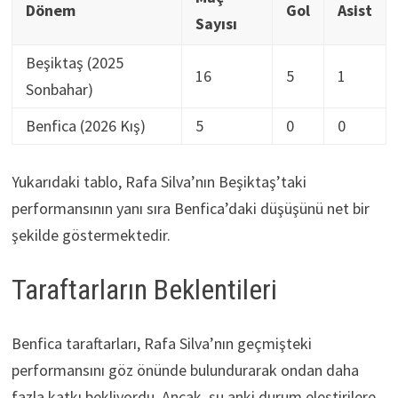
Dönem
Gol
Asist
Sayısı
Beşiktaş (2025
16
5
1
Sonbahar)
Benfica (2026 Kış)
5
0
0
Yukarıdaki tablo, Rafa Silva’nın Beşiktaş’taki
performansının yanı sıra Benfica’daki düşüşünü net bir
şekilde göstermektedir.
Taraftarların Beklentileri
Benfica taraftarları, Rafa Silva’nın geçmişteki
performansını göz önünde bulundurarak ondan daha
fazla katkı bekliyordu. Ancak, şu anki durum eleştirilere