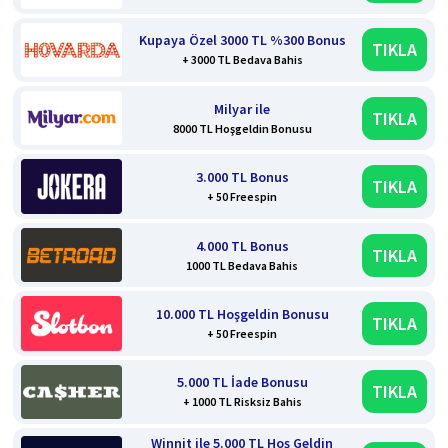
Kupaya Özel 3000 TL %300 Bonus
TIKLA
+ 3000 TL Bedava Bahis
Milyar ile
TIKLA
8000 TL Hoşgeldin Bonusu
3.000 TL Bonus
TIKLA
+ 50 Freespin
4.000 TL Bonus
TIKLA
1000 TL Bedava Bahis
10.000 TL Hoşgeldin Bonusu
TIKLA
+ 50 Freespin
5.000 TL İade Bonusu
TIKLA
+ 1000 TL Risksiz Bahis
Winnit ile 5.000 TL Hoş Geldin