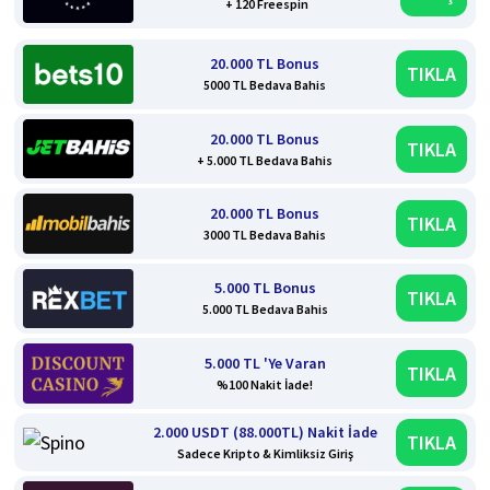
+ 120 Freespin
20.000 TL Bonus
TIKLA
5000 TL Bedava Bahis
20.000 TL Bonus
TIKLA
+ 5.000 TL Bedava Bahis
20.000 TL Bonus
TIKLA
3000 TL Bedava Bahis
5.000 TL Bonus
TIKLA
5.000 TL Bedava Bahis
5.000 TL 'Ye Varan
TIKLA
%100 Nakit İade!
2.000 USDT (88.000TL) Nakit İade
TIKLA
Sadece Kripto & Kimliksiz Giriş