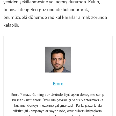
yeniden şekillenmesine yol açmış durumda. Kulüp,
finansal dengeleri göz önünde bulundurarak,
önümüzdeki dönemde radikal kararlar almak zorunda
kalabilir.
Emre
Emre Yılmaz, iGaming sektöründe 6 yılı aşkın deneyime sahip
bir içerik uzmanıdır. Özellikle çevrim içi bahis platformları ve
kullanıcı deneyimi üzerine çalışmaktadır. Farklı pazarlarda
yürüttüğü kampanyalar sayesinde, oyuncuların ihtiyaçlarını