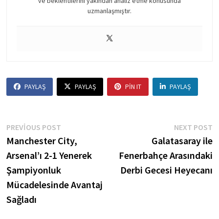
ve beklentilerini yakından analiz etme konusunda
uzmanlaşmıştır.
PAYLAŞ
PAYLAŞ
PIN IT
PAYLAŞ
Yazı
Previous
N
PREVIOUS POST
NEXT POST
post:
p
Manchester City,
Galatasaray ile
gezinmesi
Arsenal’ı 2-1 Yenerek
Fenerbahçe Arasındaki
Şampiyonluk
Derbi Gecesi Heyecanı
Mücadelesinde Avantaj
Sağladı