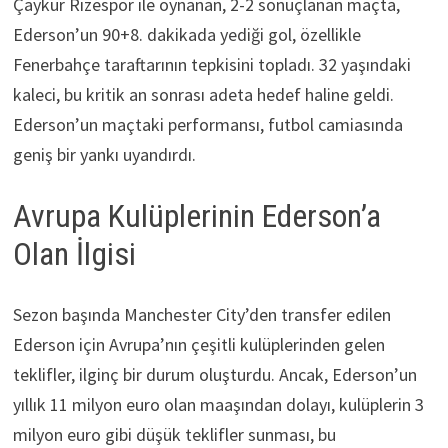
Çaykur Rizespor ile oynanan, 2-2 sonuçlanan maçta,
Ederson’un 90+8. dakikada yediği gol, özellikle
Fenerbahçe taraftarının tepkisini topladı. 32 yaşındaki
kaleci, bu kritik an sonrası adeta hedef haline geldi.
Ederson’un maçtaki performansı, futbol camiasında
geniş bir yankı uyandırdı.
Avrupa Kulüplerinin Ederson’a
Olan İlgisi
Sezon başında Manchester City’den transfer edilen
Ederson için Avrupa’nın çeşitli kulüplerinden gelen
teklifler, ilginç bir durum oluşturdu. Ancak, Ederson’un
yıllık 11 milyon euro olan maaşından dolayı, kulüplerin 3
milyon euro gibi düşük teklifler sunması, bu