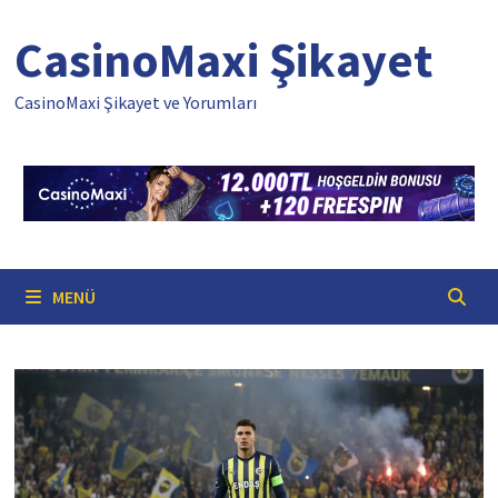
İçeriğe
CasinoMaxi Şikayet
geç
CasinoMaxi Şikayet ve Yorumları
MENÜ