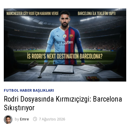
FUTBOL HABER BAŞLIKLARI
Rodri Dosyasında Kırmızıçizgi: Barcelona
Sıkıştırıyor
by
Emre
7 Ağustos 2026