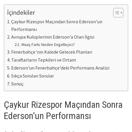
İçindekiler
Çaykur Rizespor Maçından Sonra Ederson’un
Performansı
Avrupa Kulüplerinin Ederson’a Olan İlgisi
Maaş Farkı Neden Engelleyici?
Fenerbahçe’nin Kalede Gelecek Planları
Taraftarların Tepkileri ve Ortam
Ederson’un Fenerbahçe’deki Performans Analizi
Sıkça Sorulan Sorular
Sonuç
Çaykur Rizespor Maçından Sonra
Ederson’un Performansı