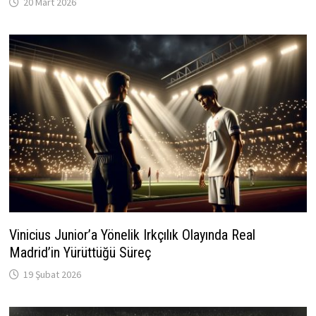
20 Mart 2026
Vinicius Junior’a Yönelik Irkçılık Olayında Real
Madrid’in Yürüttüğü Süreç
19 Şubat 2026