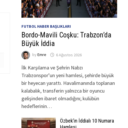
FUTBOL HABER BAŞLIKLARI
Bordo-Mavili Coşku: Trabzon’da
Büyük İddia
by
Emre
6 Ağustos 2026
İlk Karşılama ve Şehrin Nabzı
Trabzonspor’un yeni hamlesi, şehirde büyük
bir heyecan yarattı. Havalimanında toplanan
kalabalık, transferin yalnızca bir oyuncu
gelişinden ibaret olmadığını; kulübün
hedeflerinin…
Özbek’in İddialı 10 Numara
Hamlesi