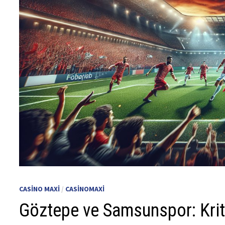
CASINO MAXI
/
CASINOMAXI
Göztepe ve Samsunspor: Krit