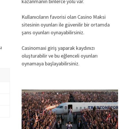
kazanmanın binlerce yolu var.
Kullanıcıların favorisi olan Casino Maksi
sitesinin oyunları ile güvenilir bir ortamda
şans oyunları oynayabilirsiniz.
ı
Casinomaxi giriş yaparak kaydınızı
oluşturabilir ve bu eğlenceli oyunları
.
oynamaya başlayabilirsiniz.