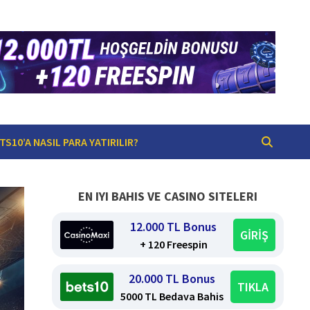
TS10’A NASIL PARA YATIRILIR?
EN IYI BAHIS VE CASINO SITELERI
12.000 TL Bonus
GİRİŞ
+ 120 Freespin
20.000 TL Bonus
TIKLA
5000 TL Bedava Bahis