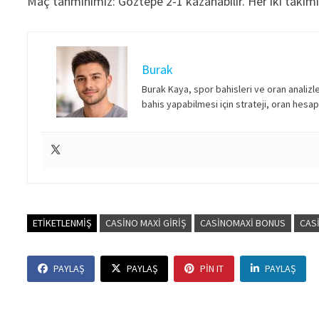
Maç tahminimiz: Göztepe 2-1 kazanabilir. Her iki takı
Burak
Burak Kaya, spor bahisleri ve oran analizler
bahis yapabilmesi için strateji, oran hesa
ETIKETLENMIŞ
CASINO MAXI GIRIŞ
CASINOMAXI BONUS
CAS
PAYLAŞ
PAYLAŞ
PIN IT
PAYLAŞ