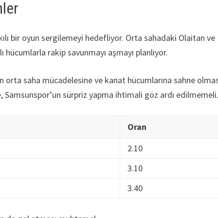
nler
lı bir oyun sergilemeyi hedefliyor. Orta sahadaki Olaitan ve
zlı hücumlarla rakip savunmayı aşmayı planlıyor.
açın orta saha mücadelesine ve kanat hücumlarına sahne olmas
de, Samsunspor’un sürpriz yapma ihtimali göz ardı edilmemeli
Oran
2.10
3.10
3.40