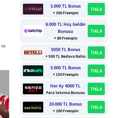
5.000 TL Bonus
TIKLA
+ 300 Freespin
6.000 TL Hoş Geldin
TIKLA
Bonusu
+ 80 Freespin
 ve
5050 TL Bonus
TIKLA
+ 500 TL Bedava Bahis
5.000 TL Bonus
TIKLA
+ 150 Freespin
Her Ay 4000 TL
TIKLA
Para Yatırma Bonusu
20.000 TL Bonus
TIKLA
+ 200 Freespin