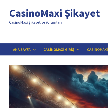
İçeriğe
CasinoMaxi Şikayet
geç
CasinoMaxi Şikayet ve Yorumları
ANA SAYFA
CASINOMAXI GIRIŞ
CASINOMAXI