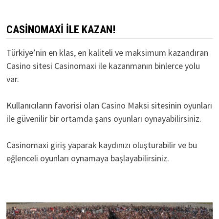
CASINOMAXI ILE KAZAN!
Türkiye’nin en klas, en kaliteli ve maksimum kazandıran
Casino sitesi Casinomaxi ile kazanmanın binlerce yolu
var.
Kullanıcıların favorisi olan Casino Maksi sitesinin oyunları
ile güvenilir bir ortamda şans oyunları oynayabilirsiniz.
Casinomaxi giriş yaparak kaydınızı oluşturabilir ve bu
eğlenceli oyunları oynamaya başlayabilirsiniz.