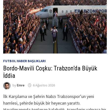
FUTBOL HABER BAŞLIKLARI
Bordo-Mavili Coşku: Trabzon’da Büyük
İddia
by
Emre
6 Ağustos 2026
İlk Karşılama ve Şehrin Nabzı Trabzonspor’un yeni
hamlesi, şehirde büyük bir heyecan yarattı.
Havalimanında toplanan kalabalık, transferin yalnızca bir