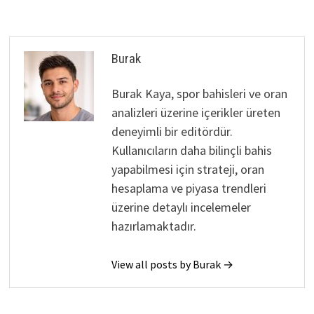
Burak
Burak Kaya, spor bahisleri ve oran
analizleri üzerine içerikler üreten
deneyimli bir editördür.
Kullanıcıların daha bilinçli bahis
yapabilmesi için strateji, oran
hesaplama ve piyasa trendleri
üzerine detaylı incelemeler
hazırlamaktadır.
View all posts by Burak →