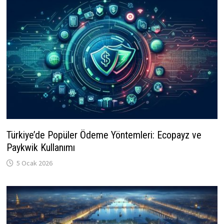
Türkiye’de Popüler Ödeme Yöntemleri: Ecopayz ve
Paykwik Kullanımı
5 Ocak 2026