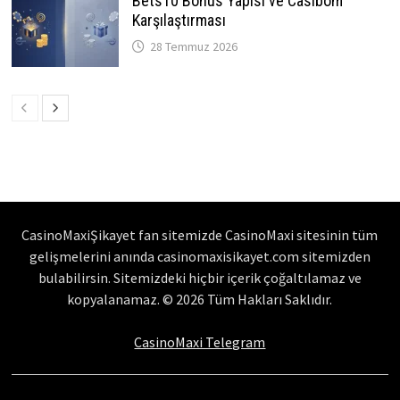
Bets10 Bonus Yapısı ve Casibom
Karşılaştırması
28 Temmuz 2026
CasinoMaxiŞikayet fan sitemizde CasinoMaxi sitesinin tüm
gelişmelerini anında casinomaxisikayet.com sitemizden
bulabilirsin. Sitemizdeki hiçbir içerik çoğaltılamaz ve
kopyalanamaz. © 2026 Tüm Hakları Saklıdır.
CasinoMaxi Telegram