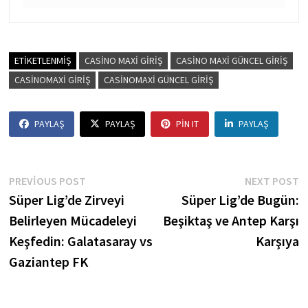
ETIKETLENMIŞ
CASINO MAXI GIRIŞ
CASINO MAXI GÜNCEL GIRIŞ
CASINOMAXI GIRIŞ
CASINOMAXI GÜNCEL GIRIŞ
PAYLAŞ
PAYLAŞ
PIN IT
PAYLAŞ
Yazı
Previous
N
PREVIOUS POST
NEXT POST
post:
p
Süper Lig’de Zirveyi
Süper Lig’de Bugün:
gezinmesi
Belirleyen Mücadeleyi
Beşiktaş ve Antep Karşı
Keşfedin: Galatasaray vs
Karşıya
Gaziantep FK