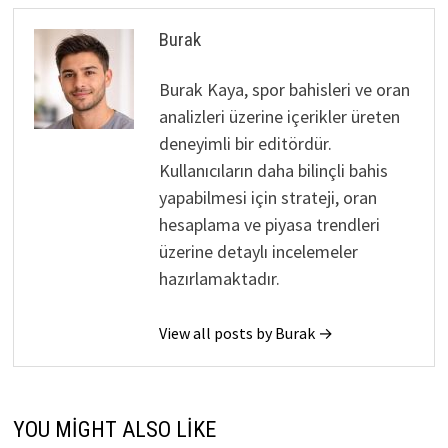
Burak
Burak Kaya, spor bahisleri ve oran
analizleri üzerine içerikler üreten
deneyimli bir editördür.
Kullanıcıların daha bilinçli bahis
yapabilmesi için strateji, oran
hesaplama ve piyasa trendleri
üzerine detaylı incelemeler
hazırlamaktadır.
View all posts by Burak →
YOU MIGHT ALSO LIKE