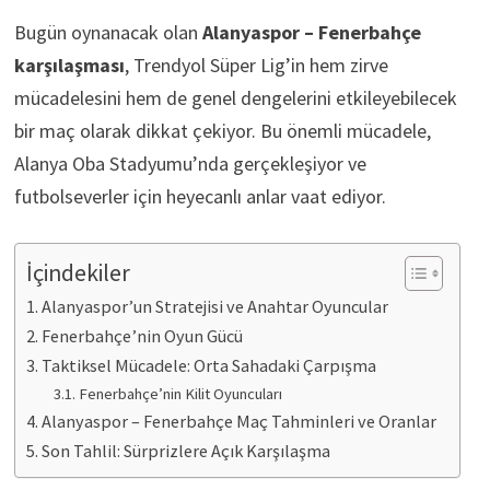
Bugün oynanacak olan
Alanyaspor – Fenerbahçe
karşılaşması
, Trendyol Süper Lig’in hem zirve
mücadelesini hem de genel dengelerini etkileyebilecek
bir maç olarak dikkat çekiyor. Bu önemli mücadele,
Alanya Oba Stadyumu’nda gerçekleşiyor ve
futbolseverler için heyecanlı anlar vaat ediyor.
İçindekiler
Alanyaspor’un Stratejisi ve Anahtar Oyuncular
Fenerbahçe’nin Oyun Gücü
Taktiksel Mücadele: Orta Sahadaki Çarpışma
Fenerbahçe’nin Kilit Oyuncuları
Alanyaspor – Fenerbahçe Maç Tahminleri ve Oranlar
Son Tahlil: Sürprizlere Açık Karşılaşma