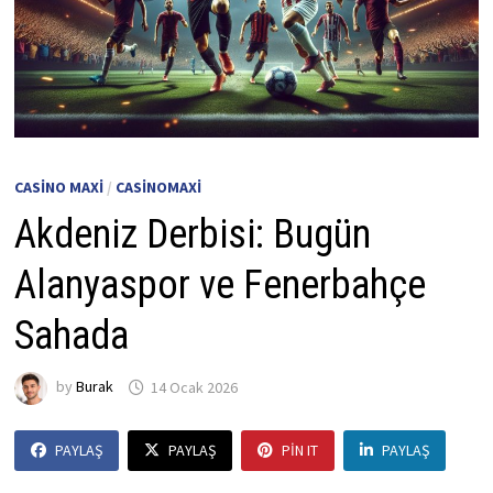
CASINO MAXI
/
CASINOMAXI
Akdeniz Derbisi: Bugün
Alanyaspor ve Fenerbahçe
Sahada
by
Burak
14 Ocak 2026
PAYLAŞ
PAYLAŞ
PIN IT
PAYLAŞ