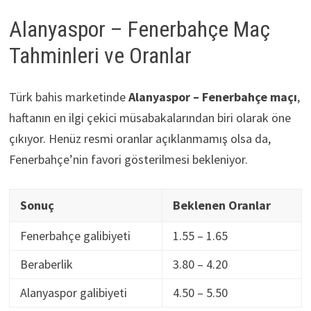
Alanyaspor – Fenerbahçe Maç
Tahminleri ve Oranlar
Türk bahis marketinde
Alanyaspor – Fenerbahçe maçı
,
haftanın en ilgi çekici müsabakalarından biri olarak öne
çıkıyor. Henüz resmi oranlar açıklanmamış olsa da,
Fenerbahçe’nin favori gösterilmesi bekleniyor.
Sonuç
Beklenen Oranlar
Fenerbahçe galibiyeti
1.55 – 1.65
Beraberlik
3.80 – 4.20
Alanyaspor galibiyeti
4.50 – 5.50