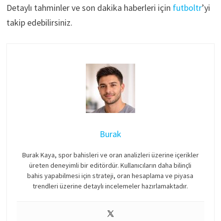
Detaylı tahminler ve son dakika haberleri için
futboltr
’yi
takip edebilirsiniz.
Burak
Burak Kaya, spor bahisleri ve oran analizleri üzerine içerikler
üreten deneyimli bir editördür. Kullanıcıların daha bilinçli
bahis yapabilmesi için strateji, oran hesaplama ve piyasa
trendleri üzerine detaylı incelemeler hazırlamaktadır.