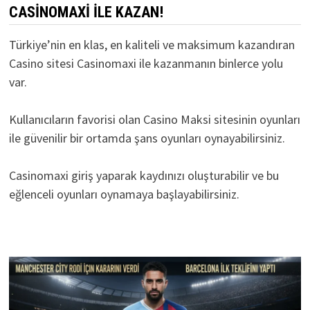
CASINOMAXI ILE KAZAN!
Türkiye’nin en klas, en kaliteli ve maksimum kazandıran
Casino sitesi Casinomaxi ile kazanmanın binlerce yolu
var.
Kullanıcıların favorisi olan Casino Maksi sitesinin oyunları
ile güvenilir bir ortamda şans oyunları oynayabilirsiniz.
Casinomaxi giriş yaparak kaydınızı oluşturabilir ve bu
eğlenceli oyunları oynamaya başlayabilirsiniz.