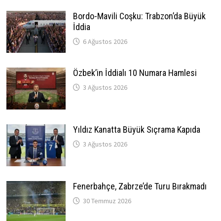
Bordo-Mavili Coşku: Trabzon’da Büyük
İddia
6 Ağustos 2026
Özbek’in İddialı 10 Numara Hamlesi
3 Ağustos 2026
Yıldız Kanatta Büyük Sıçrama Kapıda
3 Ağustos 2026
Fenerbahçe, Zabrze’de Turu Bırakmadı
30 Temmuz 2026