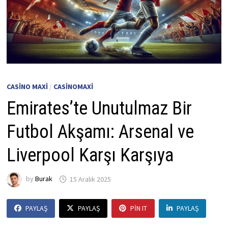
CASINO MAXI
/
CASINOMAXI
Emirates’te Unutulmaz Bir
Futbol Akşamı: Arsenal ve
Liverpool Karşı Karşıya
by
Burak
15 Aralık 2025
PAYLAŞ
PAYLAŞ
PIN IT
PAYLAŞ