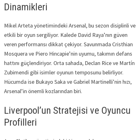
Dinamikleri
Mikel Arteta yönetimindeki Arsenal, bu sezon disiplinli ve
etkili bir oyun sergiliyor. Kalede David Raya’nın güven
veren performansı dikkat çekiyor. Savunmada Cristhian
Mosquera ve Piero Hincapie’nin uyumu, takımın defans
hattını güçlendiriyor. Orta sahada, Declan Rice ve Martín
Zubimendi gibi isimler oyunun temposunu belirliyor.
Hücumda ise Bukayo Saka ve Gabriel Martinelli’nin hızı,
Arsenal’in önemli kozlarından biri.
Liverpool’un Stratejisi ve Oyuncu
Profilleri