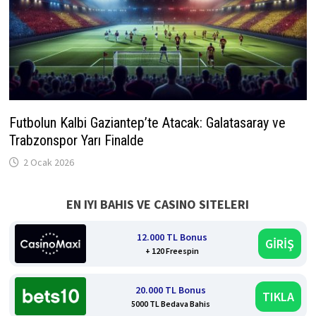
Futbolun Kalbi Gaziantep’te Atacak: Galatasaray ve
Trabzonspor Yarı Finalde
2 Ocak 2026
EN IYI BAHIS VE CASINO SITELERI
12.000 TL Bonus
GİRİŞ
+ 120 Freespin
20.000 TL Bonus
TIKLA
5000 TL Bedava Bahis