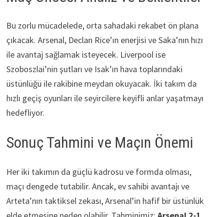
Bu zorlu mücadelede, orta sahadaki rekabet ön plana
çıkacak. Arsenal, Declan Rice’ın enerjisi ve Saka’nın hızı
ile avantaj sağlamak isteyecek. Liverpool ise
Szoboszlai’nin şutları ve Isak’ın hava toplarındaki
üstünlüğü ile rakibine meydan okuyacak. İki takım da
hızlı geçiş oyunları ile seyircilere keyifli anlar yaşatmayı
hedefliyor.
Sonuç Tahmini ve Maçın Önemi
Her iki takımın da güçlü kadrosu ve formda olması,
maçı dengede tutabilir. Ancak, ev sahibi avantajı ve
Arteta’nın taktiksel zekası, Arsenal’in hafif bir üstünlük
elde etmesine neden olabilir. Tahminimiz:
Arsenal 2-1