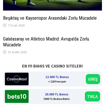
Beşiktaş ve Kayserispor Arasındaki Zorlu Mücadele
7 Ocak 2026
Galatasaray ve Atletico Madrid: Avrupa’da Zorlu
Mücadele
15 Aralık 2025
EN IYI BAHIS VE CASINO SITELERI
12.000 TL Bonus
GİRİŞ
+ 120 Freespin
20.000 TL Bonus
TIKLA
5000 TL Bedava Bahis