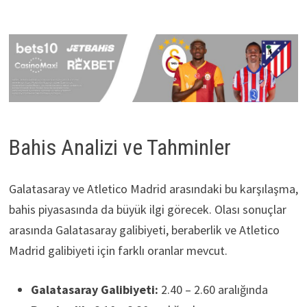
Bahis Analizi ve Tahminler
Galatasaray ve Atletico Madrid arasındaki bu karşılaşma,
bahis piyasasında da büyük ilgi görecek. Olası sonuçlar
arasında Galatasaray galibiyeti, beraberlik ve Atletico
Madrid galibiyeti için farklı oranlar mevcut.
Galatasaray Galibiyeti:
2.40 – 2.60 aralığında