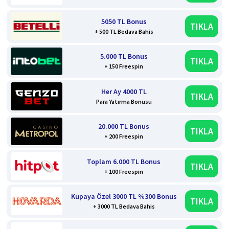
5050 TL Bonus
TIKLA
+ 500 TL Bedava Bahis
5.000 TL Bonus
TIKLA
+ 150 Freespin
Her Ay 4000 TL
TIKLA
Para Yatırma Bonusu
20.000 TL Bonus
TIKLA
+ 200 Freespin
Toplam 6.000 TL Bonus
TIKLA
+ 100 Freespin
Kupaya Özel 3000 TL %300 Bonus
TIKLA
+ 3000 TL Bedava Bahis