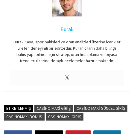
Burak
Burak Kaya, spor bahisleri ve oran analizleri üzerine içerikler
üreten deneyimli bir editördür. Kullanıcıların daha bilinçli
bahis yapabilmesi için strateji, oran hesaplama ve piyasa
trendleri üzerine detaylı incelemeler hazırlamaktadır.
ETIKETLENMIŞ
CASINO MAXI GIRIŞ
CASINO MAXI GÜNCEL GIRIŞ
CASINOMAXI BONUS
CASINOMAXI GIRIŞ