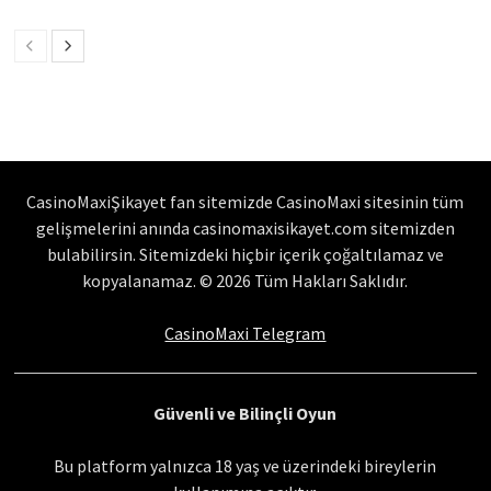
CasinoMaxiŞikayet fan sitemizde CasinoMaxi sitesinin tüm
gelişmelerini anında casinomaxisikayet.com sitemizden
bulabilirsin. Sitemizdeki hiçbir içerik çoğaltılamaz ve
kopyalanamaz. © 2026 Tüm Hakları Saklıdır.
CasinoMaxi Telegram
Güvenli ve Bilinçli Oyun
Bu platform yalnızca 18 yaş ve üzerindeki bireylerin