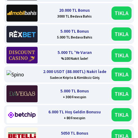
20.000 TL Bonus
TIKLA
3000 TL Bedava Bahis
5.000 TL Bonus
TIKLA
5.000 TL Bedava Bahis
5.000 TL 'Ye Varan
TIKLA
%100 Nakit İade!
2.000 USDT (88.000TL) Nakit İade
TIKLA
Sadece Kripto & Kimliksiz Giriş
5.000 TL Bonus
TIKLA
+ 300 Freespin
6.000 TL Hoş Geldin Bonusu
TIKLA
+ 80 Freespin
5050 TL Bonus
TIKLA