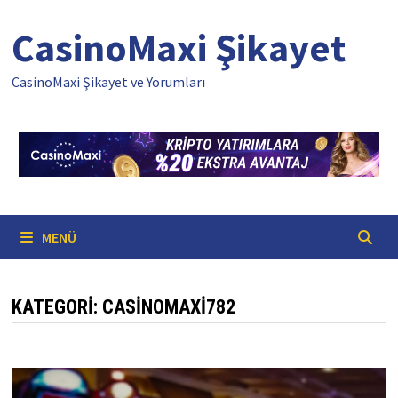
İçeriğe
CasinoMaxi Şikayet
geç
CasinoMaxi Şikayet ve Yorumları
MENÜ
KATEGORI:
CASINOMAXI782