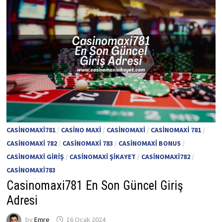
CASINOMAXI781
/
CASINO MAXI
/
CASINOMAXI
/
CASINOMAXI 781
/
CASINOMAXI 782
/
CASINOMAXI 783
/
CASINOMAXI BONUS
/
CASINOMAXI GIRIŞ
/
CASINOMAXI ŞIKAYET
/
CASINOMAXI782
/
CASINOMAXI783
Casinomaxi781 En Son Güncel Giriş
Adresi
by
Emre
16 Ocak 2024