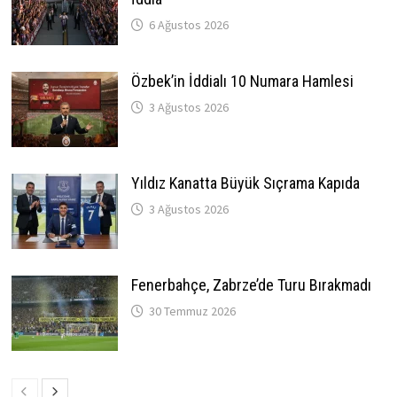
6 Ağustos 2026
Özbek’in İddialı 10 Numara Hamlesi
3 Ağustos 2026
Yıldız Kanatta Büyük Sıçrama Kapıda
3 Ağustos 2026
Fenerbahçe, Zabrze’de Turu Bırakmadı
30 Temmuz 2026