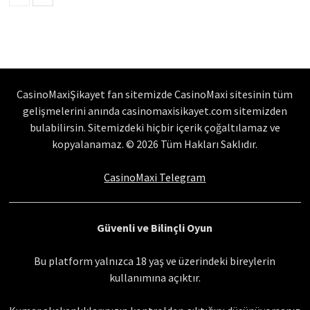
CasinoMaxiŞikayet fan sitemizde CasinoMaxi sitesinin tüm
gelişmelerini anında casinomaxisikayet.com sitemizden
bulabilirsin. Sitemizdeki hiçbir içerik çoğaltılamaz ve
kopyalanamaz. © 2026 Tüm Hakları Saklıdır.
CasinoMaxi Telegram
Güvenli ve Bilinçli Oyun
Bu platform yalnızca 18 yaş ve üzerindeki bireylerin
kullanımına açıktır.