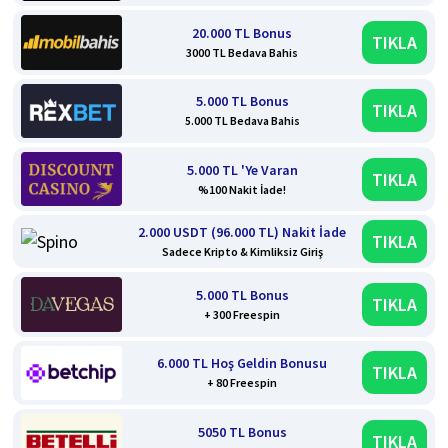
20.000 TL Bonus
TIKLA
3000 TL Bedava Bahis
5.000 TL Bonus
TIKLA
5.000 TL Bedava Bahis
5.000 TL 'Ye Varan
TIKLA
%100 Nakit İade!
2.000 USDT (96.000 TL) Nakit İade
TIKLA
Sadece Kripto & Kimliksiz Giriş
5.000 TL Bonus
TIKLA
+ 300 Freespin
6.000 TL Hoş Geldin Bonusu
TIKLA
+ 80 Freespin
5050 TL Bonus
TIKLA