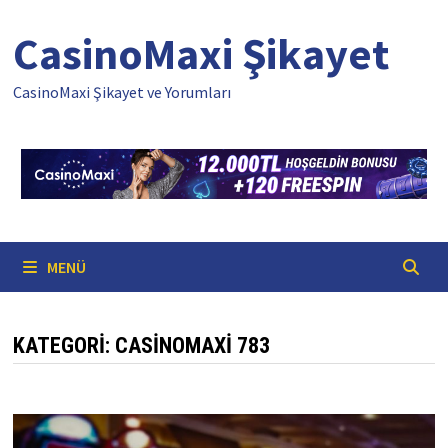
İçeriğe
CasinoMaxi Şikayet
geç
CasinoMaxi Şikayet ve Yorumları
MENÜ
KATEGORI:
CASINOMAXI 783