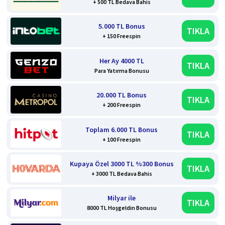
+ 500 TL Bedava Bahis
5.000 TL Bonus
TIKLA
+ 150 Freespin
Her Ay 4000 TL
TIKLA
Para Yatırma Bonusu
20.000 TL Bonus
TIKLA
+ 200 Freespin
Toplam 6.000 TL Bonus
TIKLA
+ 100 Freespin
Kupaya Özel 3000 TL %300 Bonus
TIKLA
+ 3000 TL Bedava Bahis
Milyar ile
TIKLA
8000 TL Hoşgeldin Bonusu