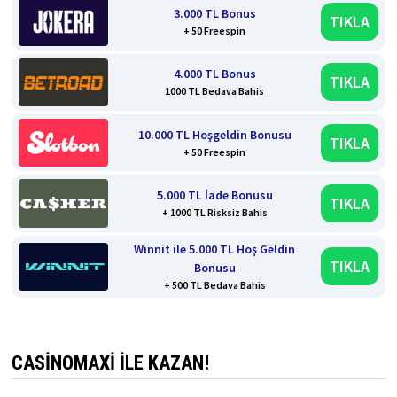
3.000 TL Bonus
TIKLA
+ 50 Freespin
4.000 TL Bonus
TIKLA
1000 TL Bedava Bahis
10.000 TL Hoşgeldin Bonusu
TIKLA
+ 50 Freespin
5.000 TL İade Bonusu
TIKLA
+ 1000 TL Risksiz Bahis
Winnit ile 5.000 TL Hoş Geldin
TIKLA
Bonusu
+ 500 TL Bedava Bahis
CASINOMAXI ILE KAZAN!