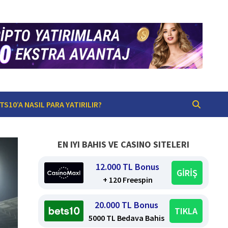
TS10’A NASIL PARA YATIRILIR?
EN IYI BAHIS VE CASINO SITELERI
12.000 TL Bonus
GİRİŞ
+ 120 Freespin
20.000 TL Bonus
TIKLA
5000 TL Bedava Bahis