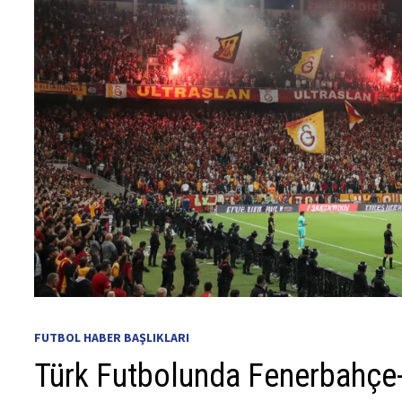
FUTBOL HABER BAŞLIKLARI
Türk Futbolunda Fenerbahçe-B