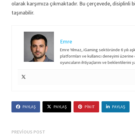
olarak karşımıza çıkmaktadır. Bu çerçevede, disiplinli 
taşınabilir.
Emre
Emre Yılmaz, iGaming sektöründe 6 yılı aşkı
platformları ve kullanıcı deneyimi üzerine
oyuncuların ihtiyaçlarını ve beklentilerin
PAYLAŞ
PAYLAŞ
PIN IT
PAYLAŞ
Yazı
Previous
PREVIOUS POST