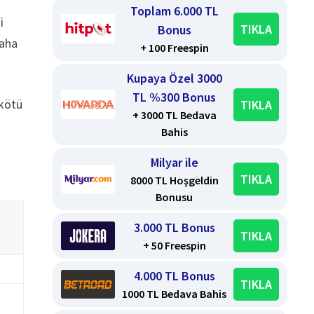
Toplam 6.000 TL
i
TIKLA
Bonus
daha
+ 100 Freespin
Kupaya Özel 3000
TL %300 Bonus
 kötü
TIKLA
+ 3000 TL Bedava
Bahis
Milyar ile
TIKLA
8000 TL Hoşgeldin
Bonusu
3.000 TL Bonus
TIKLA
+ 50 Freespin
4.000 TL Bonus
TIKLA
1000 TL Bedava Bahis