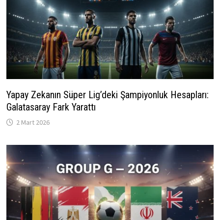
Yapay Zekanın Süper Lig’deki Şampiyonluk Hesapları:
Galatasaray Fark Yarattı
2 Mart 2026