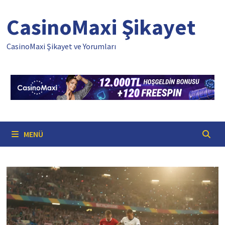
İçeriğe
CasinoMaxi Şikayet
geç
CasinoMaxi Şikayet ve Yorumları
MENÜ