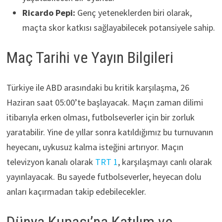
Ricardo Pepi:
Genç yeteneklerden biri olarak,
maçta skor katkısı sağlayabilecek potansiyele sahip.
Maç Tarihi ve Yayın Bilgileri
Türkiye ile ABD arasındaki bu kritik karşılaşma, 26
Haziran saat 05:00’te başlayacak. Maçın zaman dilimi
itibarıyla erken olması, futbolseverler için bir zorluk
yaratabilir. Yine de yıllar sonra katıldığımız bu turnuvanın
heyecanı, uykusuz kalma isteğini artırıyor. Maçın
televizyon kanalı olarak
TRT 1
, karşılaşmayı canlı olarak
yayınlayacak. Bu sayede futbolseverler, heyecan dolu
anları kaçırmadan takip edebilecekler.
Dünya Kupası’na Katılım ve