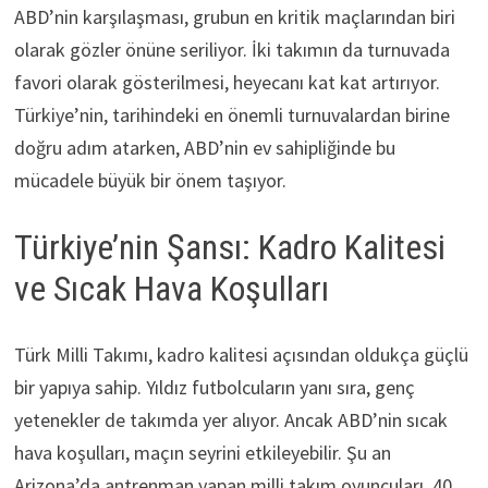
ABD’nin karşılaşması, grubun en kritik maçlarından biri
olarak gözler önüne seriliyor. İki takımın da turnuvada
favori olarak gösterilmesi, heyecanı kat kat artırıyor.
Türkiye’nin, tarihindeki en önemli turnuvalardan birine
doğru adım atarken, ABD’nin ev sahipliğinde bu
mücadele büyük bir önem taşıyor.
Türkiye’nin Şansı: Kadro Kalitesi
ve Sıcak Hava Koşulları
Türk Milli Takımı, kadro kalitesi açısından oldukça güçlü
bir yapıya sahip. Yıldız futbolcuların yanı sıra, genç
yetenekler de takımda yer alıyor. Ancak ABD’nin sıcak
hava koşulları, maçın seyrini etkileyebilir. Şu an
Arizona’da antrenman yapan milli takım oyuncuları, 40