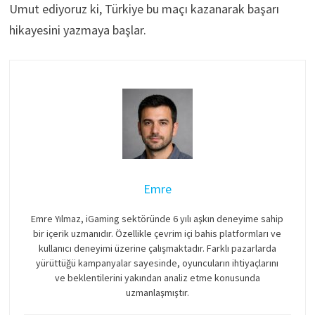
Umut ediyoruz ki, Türkiye bu maçı kazanarak başarı
hikayesini yazmaya başlar.
Emre
Emre Yılmaz, iGaming sektöründe 6 yılı aşkın deneyime sahip
bir içerik uzmanıdır. Özellikle çevrim içi bahis platformları ve
kullanıcı deneyimi üzerine çalışmaktadır. Farklı pazarlarda
yürüttüğü kampanyalar sayesinde, oyuncuların ihtiyaçlarını
ve beklentilerini yakından analiz etme konusunda
uzmanlaşmıştır.