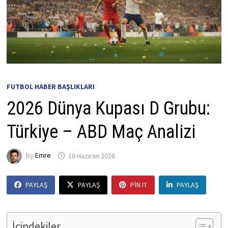
FUTBOL HABER BAŞLIKLARI
2026 Dünya Kupası D Grubu:
Türkiye – ABD Maç Analizi
by
Emre
16 Haziran 2026
PAYLAŞ
PAYLAŞ
PIN IT
PAYLAŞ
İçindekiler