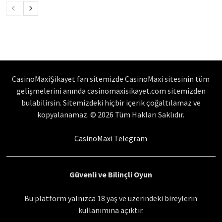
CasinoMaxiŞikayet fan sitemizde CasinoMaxi sitesinin tüm
gelişmelerini anında casinomaxisikayet.com sitemizden
bulabilirsin. Sitemizdeki hiçbir içerik çoğaltılamaz ve
kopyalanamaz. © 2026 Tüm Hakları Saklıdır.
CasinoMaxi Telegram
Güvenli ve Bilinçli Oyun
Bu platform yalnızca 18 yaş ve üzerindeki bireylerin
kullanımına açıktır.