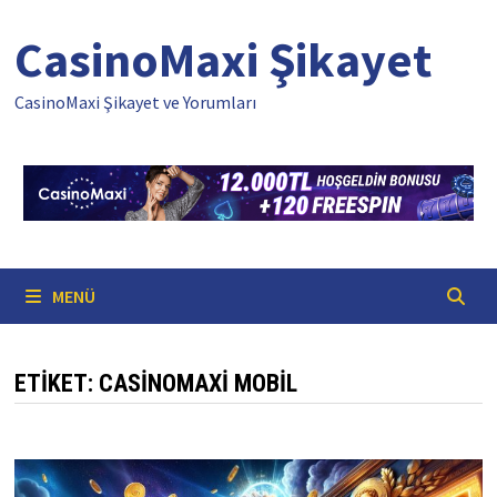
İçeriğe
CasinoMaxi Şikayet
geç
CasinoMaxi Şikayet ve Yorumları
MENÜ
ETIKET:
CASINOMAXI MOBIL