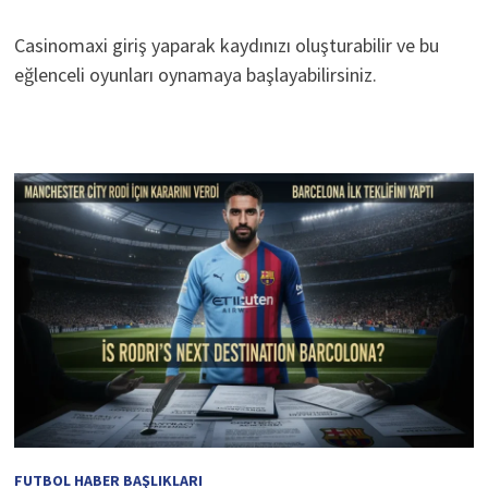
Casinomaxi giriş yaparak kaydınızı oluşturabilir ve bu
eğlenceli oyunları oynamaya başlayabilirsiniz.
FUTBOL HABER BAŞLIKLARI