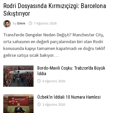
Rodri Dosyasında Kırmızıçizgi: Barcelona
Sıkıştırıyor
by
Emre
7 Ağustos 2026
Transferde Dengeler Neden Değişti? Manchester City,
orta sahasının en değerli parçalarından biri olan Rodri
konusunda kapıyı tamamen kapatmadı ve doğru teklif
gelirse satışa sıcak bakıyor.…
Bordo-Mavili Coşku: Trabzon’da Büyük
İddia
6 Ağustos 2026
Özbek’in İddialı 10 Numara Hamlesi
3 Ağustos 2026