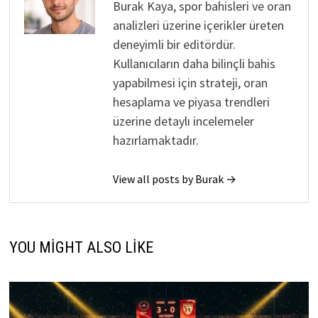
Burak Kaya, spor bahisleri ve oran
analizleri üzerine içerikler üreten
deneyimli bir editördür.
Kullanıcıların daha bilinçli bahis
yapabilmesi için strateji, oran
hesaplama ve piyasa trendleri
üzerine detaylı incelemeler
hazırlamaktadır.
View all posts by Burak →
YOU MIGHT ALSO LIKE