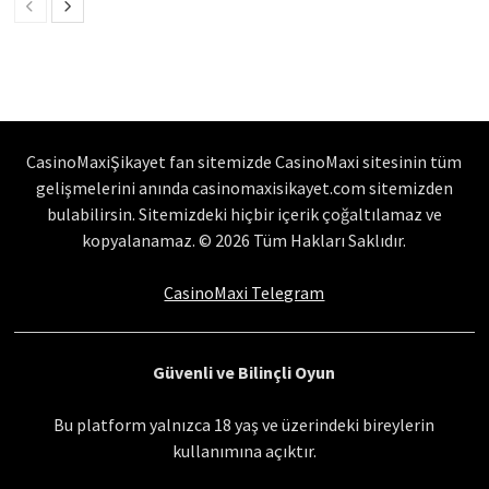
CasinoMaxiŞikayet fan sitemizde CasinoMaxi sitesinin tüm
gelişmelerini anında casinomaxisikayet.com sitemizden
bulabilirsin. Sitemizdeki hiçbir içerik çoğaltılamaz ve
kopyalanamaz. © 2026 Tüm Hakları Saklıdır.
CasinoMaxi Telegram
Güvenli ve Bilinçli Oyun
Bu platform yalnızca 18 yaş ve üzerindeki bireylerin
kullanımına açıktır.