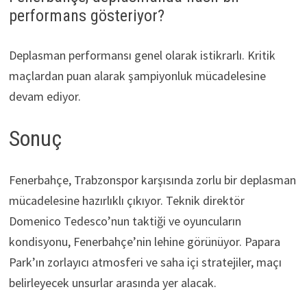
performans gösteriyor?
Deplasman performansı genel olarak istikrarlı. Kritik
maçlardan puan alarak şampiyonluk mücadelesine
devam ediyor.
Sonuç
Fenerbahçe, Trabzonspor karşısında zorlu bir deplasman
mücadelesine hazırlıklı çıkıyor. Teknik direktör
Domenico Tedesco’nun taktiği ve oyuncuların
kondisyonu, Fenerbahçe’nin lehine görünüyor. Papara
Park’ın zorlayıcı atmosferi ve saha içi stratejiler, maçı
belirleyecek unsurlar arasında yer alacak.