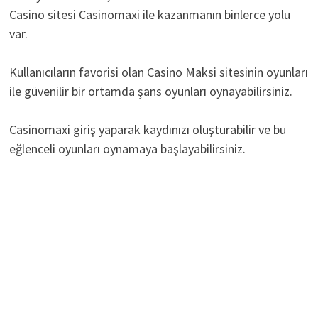
Türkiye’nin en klas, en kaliteli ve maksimum kazandıran
Casino sitesi Casinomaxi ile kazanmanın binlerce yolu
var.
Kullanıcıların favorisi olan Casino Maksi sitesinin oyunları
ile güvenilir bir ortamda şans oyunları oynayabilirsiniz.
Casinomaxi giriş yaparak kaydınızı oluşturabilir ve bu
eğlenceli oyunları oynamaya başlayabilirsiniz.