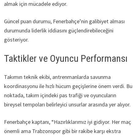
almak için mücadele ediyor.
Güncel puan durumu, Fenerbahçe’nin galibiyet alması
durumunda liderlik iddiasını güçlendirebileceğini
gösteriyor.
Taktikler ve Oyuncu Performansı
Takımın teknik ekibi, antrenmanlarda savunma
koordinasyonu ile hızlı hücum geçişlerine önem verdi. Bu
noktada, takım içindeki pas trafiği ve oyuncuların
bireysel tempoları belirleyici unsurlar arasında yer alıyor.
Fenerbahçe kaptanı, “Hazırlıklarımız iyi gidiyor. Her maç
önemli ama Trabzonspor gibi bir rakibe karşı ekstra