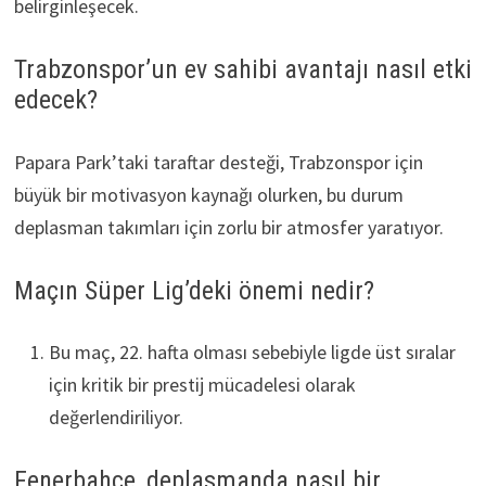
belirginleşecek.
Trabzonspor’un ev sahibi avantajı nasıl etki
edecek?
Papara Park’taki taraftar desteği, Trabzonspor için
büyük bir motivasyon kaynağı olurken, bu durum
deplasman takımları için zorlu bir atmosfer yaratıyor.
Maçın Süper Lig’deki önemi nedir?
Bu maç, 22. hafta olması sebebiyle ligde üst sıralar
için kritik bir prestij mücadelesi olarak
değerlendiriliyor.
Fenerbahçe, deplasmanda nasıl bir