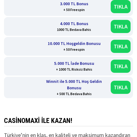
3.000 TL Bonus
TIKLA
+ 50 Freespin
4.000 TL Bonus
TIKLA
1000 TL Bedava Bahis
10.000 TL Hoşgeldin Bonusu
TIKLA
+ 50 Freespin
5.000 TL İade Bonusu
TIKLA
+ 1000 TL Risksiz Bahis
Winnit ile 5.000 TL Hoş Geldin
TIKLA
Bonusu
+ 500 TL Bedava Bahis
CASINOMAXI ILE KAZAN!