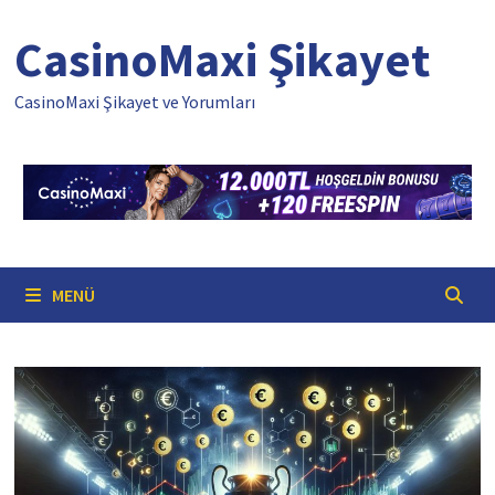
İçeriğe
CasinoMaxi Şikayet
geç
CasinoMaxi Şikayet ve Yorumları
MENÜ