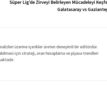
Süper Lig’de Zirveyi Belirleyen Mücadeleyi Keşf
Galatasaray vs Gaziante
alizleri üzerine içerikler üreten deneyimli bir editördür.
pabilmesi için strateji, oran hesaplama ve piyasa trendleri
maktadır.