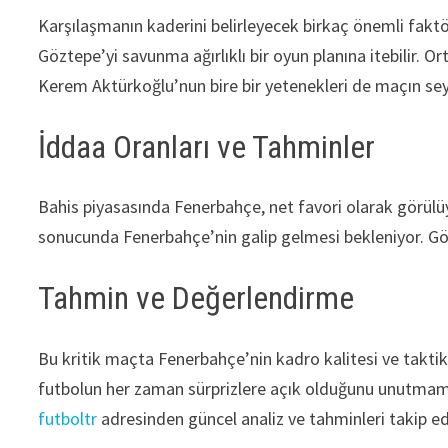
Karşılaşmanın kaderini belirleyecek birkaç önemli faktör
Göztepe’yi savunma ağırlıklı bir oyun planına itebilir. Or
Kerem Aktürkoğlu’nun bire bir yetenekleri de maçın seyri
İddaa Oranları ve Tahminler
Bahis piyasasında Fenerbahçe, net favori olarak görül
sonucunda Fenerbahçe’nin galip gelmesi bekleniyor. Gö
Tahmin ve Değerlendirme
Bu kritik maçta Fenerbahçe’nin kadro kalitesi ve takti
futbolun her zaman sürprizlere açık olduğunu unutmama
futboltr
adresinden güncel analiz ve tahminleri takip ede