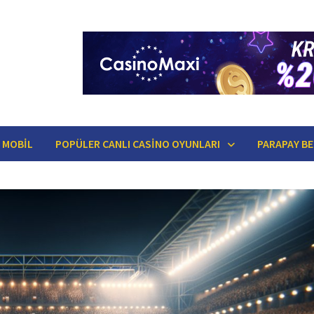
 MOBIL
POPÜLER CANLI CASINO OYUNLARI
PARAPAY BE