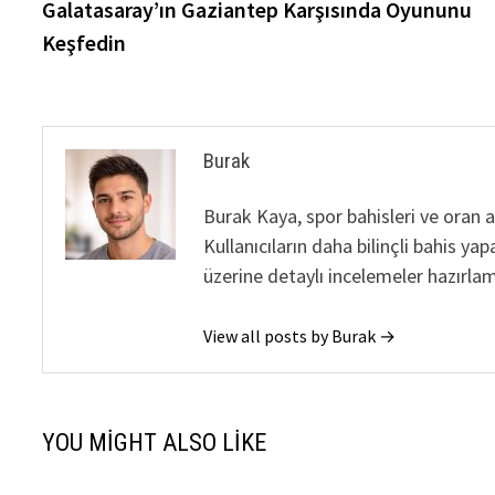
post:
Galatasaray’ın Gaziantep Karşısında Oyununu
gezinmesi
Keşfedin
Burak
Burak Kaya, spor bahisleri ve oran an
Kullanıcıların daha bilinçli bahis ya
üzerine detaylı incelemeler hazırla
View all posts by Burak →
YOU MIGHT ALSO LIKE