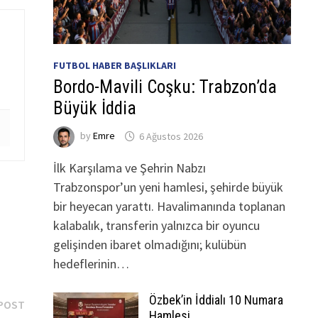
FUTBOL HABER BAŞLIKLARI
Bordo-Mavili Coşku: Trabzon’da
Büyük İddia
by
Emre
6 Ağustos 2026
İlk Karşılama ve Şehrin Nabzı
Trabzonspor’un yeni hamlesi, şehirde büyük
bir heyecan yarattı. Havalimanında toplanan
kalabalık, transferin yalnızca bir oyuncu
gelişinden ibaret olmadığını; kulübün
hedeflerinin…
Özbek’in İddialı 10 Numara
Next
POST
Hamlesi