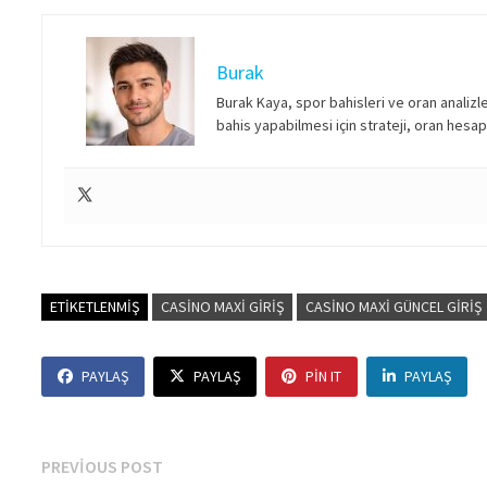
Burak
Burak Kaya, spor bahisleri ve oran analizler
bahis yapabilmesi için strateji, oran hesa
ETIKETLENMIŞ
CASINO MAXI GIRIŞ
CASINO MAXI GÜNCEL GIRIŞ
PAYLAŞ
PAYLAŞ
PIN IT
PAYLAŞ
Yazı
Previous
PREVIOUS POST