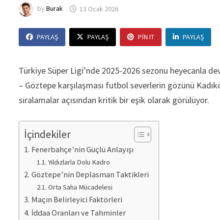
by
Burak
13 Ocak 2026
PAYLAŞ
PAYLAŞ
PIN IT
PAYLAŞ
Türkiye Süper Ligi’nde 2025-2026 sezonu heyecanla d
– Göztepe karşılaşması futbol severlerin gözünü Kadık
sıralamalar açısından kritik bir eşik olarak görülüyor.
İçindekiler
Fenerbahçe’nin Güçlü Anlayışı
Yıldızlarla Dolu Kadro
Göztepe’nin Deplasman Taktikleri
Orta Saha Mücadelesi
Maçın Belirleyici Faktörleri
İddaa Oranları ve Tahminler