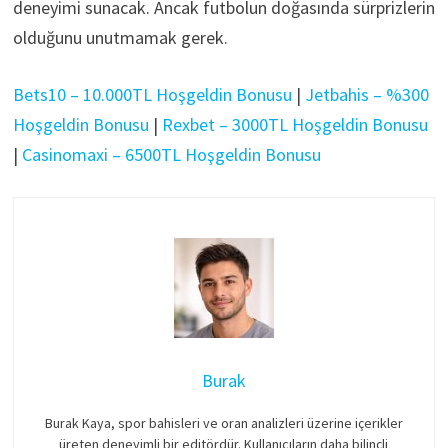
deneyimi sunacak. Ancak futbolun doğasında sürprizlerin
olduğunu unutmamak gerek.
Bets10 – 10.000TL Hoşgeldin Bonusu
|
Jetbahis – %300
Hoşgeldin Bonusu
|
Rexbet – 3000TL Hoşgeldin Bonusu
|
Casinomaxi – 6500TL Hoşgeldin Bonusu
Burak
Burak Kaya, spor bahisleri ve oran analizleri üzerine içerikler
üreten deneyimli bir editördür. Kullanıcıların daha bilinçli