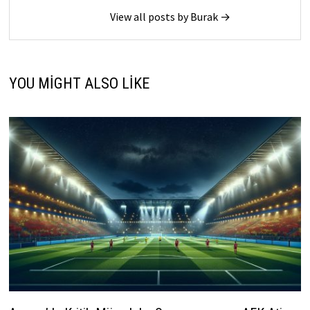
View all posts by Burak →
YOU MIGHT ALSO LIKE