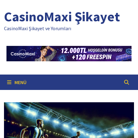
İçeriğe
CasinoMaxi Şikayet
geç
CasinoMaxi Şikayet ve Yorumları
MENÜ