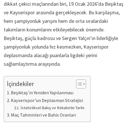
dikkat çekici maçlarından biri, 19 Ocak 2026’da Beşiktaş
ve Kayserispor arasında gerçekleşecek. Bu karşılaşma,
hem şampiyonluk yarışını hem de orta sıralardaki
takımların konumlarını etkileyebilecek önemde.
Beşiktaş, güçlü kadrosu ve Sergen Yalçın’ın liderliğiyle
şampiyonluk yolunda hız kesmezken, Kayserispor
deplasmanda alacağı puanlarla ligdeki yerini
sağlamlaştırma arayışında.
İçindekiler
Beşiktaş’ın Yeniden Yapılanması
Kayserispor’un Deplasman Stratejisi
İstatistiksel Bakış ve Rekabetin Tarihi
Maç Tahminleri ve Bahis Oranları