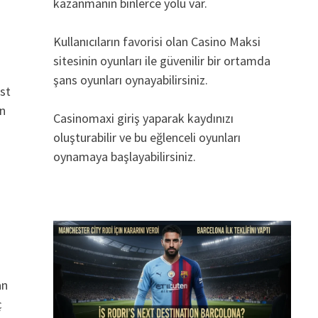
kazanmanın binlerce yolu var.
Kullanıcıların favorisi olan Casino Maksi
sitesinin oyunları ile güvenilir bir ortamda
şans oyunları oynayabilirsiniz.
st
an
Casinomaxi giriş yaparak kaydınızı
oluşturabilir ve bu eğlenceli oyunları
oynamaya başlayabilirsiniz.
an
ç