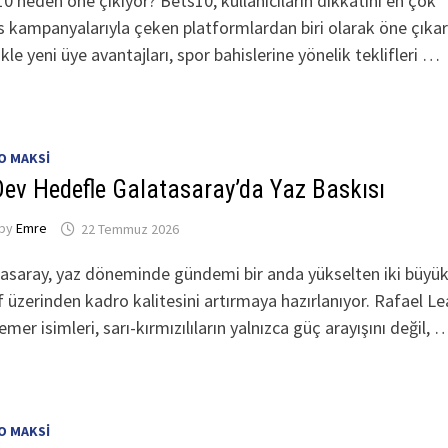
0 neden öne çıkıyor? Bets10, kullanıcıların dikkatini en çok
 kampanyalarıyla çeken platformlardan biri olarak öne çıkar
ikle yeni üye avantajları, spor bahislerine yönelik teklifleri …
O MAKSI
 Dev Hedefle Galatasaray’da Yaz Baskısı
by
Emre
22 Temmuz 2026
asaray, yaz döneminde gündemi bir anda yükselten iki büyü
 üzerinden kadro kalitesini artırmaya hazırlanıyor. Rafael L
emer isimleri, sarı-kırmızılıların yalnızca güç arayışını değil, 
O MAKSI