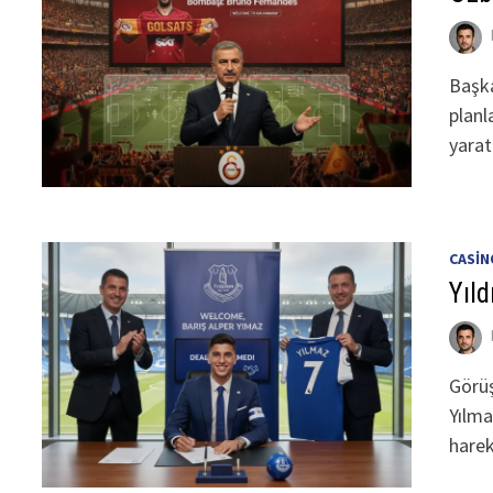
Başka
planl
yarat
CASIN
Yıl
Görüş
Yılma
harek