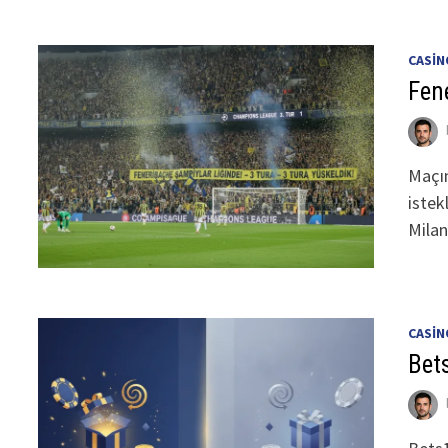
CASIN
Fen
Maçı
istek
Milan
CASIN
Bet