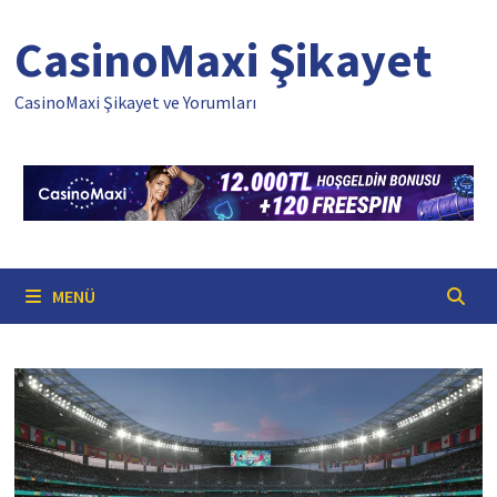
İçeriğe
CasinoMaxi Şikayet
geç
CasinoMaxi Şikayet ve Yorumları
MENÜ