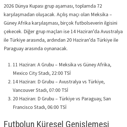
2026 Dünya Kupası grup aşaması, toplamda 72
karşılaşmadan oluşacak. Açılış maçı olan Meksika –
Güney Afrika karşılaşması, birçok futbolseverin ilgisini
çekecek. Diğer grup maçları ise 14 Haziran’da Avustralya
ile Türkiye arasında, ardından 20 Haziran’da Türkiye ile
Paraguay arasında oynanacak.
11 Haziran: A Grubu – Meksika vs Güney Afrika,
Mexico City Stadı, 22:00 TSİ
14 Haziran: D Grubu – Avustralya vs Türkiye,
Vancouver Stadı, 07:00 TSİ
20 Haziran: D Grubu – Türkiye vs Paraguay, San
Francisco Stadı, 06:00 TSİ
Futbolun Küresel Genişlemesi