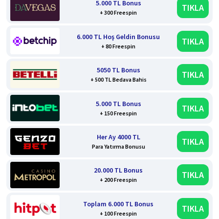
5.000 TL Bonus
TIKLA
+ 300 Freespin
6.000 TL Hoş Geldin Bonusu
TIKLA
+ 80 Freespin
5050 TL Bonus
TIKLA
+ 500 TL Bedava Bahis
5.000 TL Bonus
TIKLA
+ 150 Freespin
Her Ay 4000 TL
TIKLA
Para Yatırma Bonusu
20.000 TL Bonus
TIKLA
+ 200 Freespin
Toplam 6.000 TL Bonus
TIKLA
+ 100 Freespin