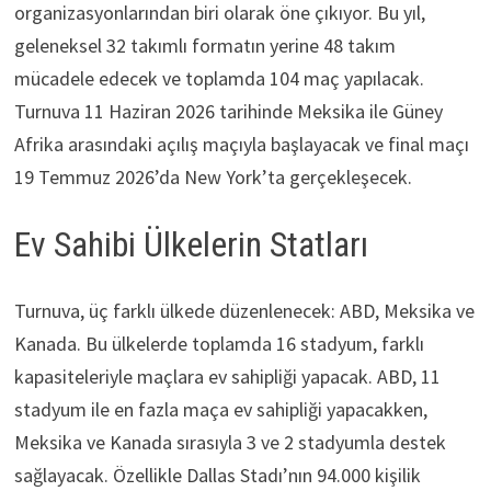
organizasyonlarından biri olarak öne çıkıyor. Bu yıl,
geleneksel 32 takımlı formatın yerine 48 takım
mücadele edecek ve toplamda 104 maç yapılacak.
Turnuva 11 Haziran 2026 tarihinde Meksika ile Güney
Afrika arasındaki açılış maçıyla başlayacak ve final maçı
19 Temmuz 2026’da New York’ta gerçekleşecek.
Ev Sahibi Ülkelerin Statları
Turnuva, üç farklı ülkede düzenlenecek: ABD, Meksika ve
Kanada. Bu ülkelerde toplamda 16 stadyum, farklı
kapasiteleriyle maçlara ev sahipliği yapacak. ABD, 11
stadyum ile en fazla maça ev sahipliği yapacakken,
Meksika ve Kanada sırasıyla 3 ve 2 stadyumla destek
sağlayacak. Özellikle Dallas Stadı’nın 94.000 kişilik