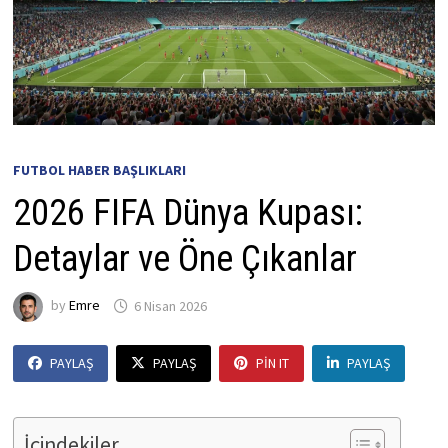
FUTBOL HABER BAŞLIKLARI
2026 FIFA Dünya Kupası:
Detaylar ve Öne Çıkanlar
by
Emre
6 Nisan 2026
PAYLAŞ
PAYLAŞ
PIN IT
PAYLAŞ
İçindekiler