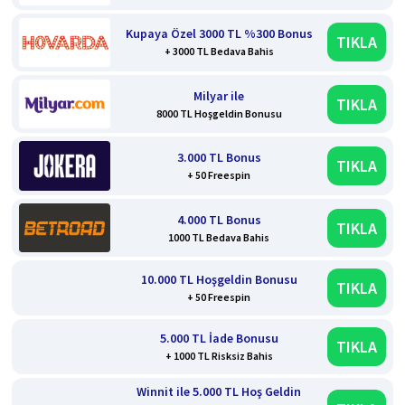
Kupaya Özel 3000 TL %300 Bonus
TIKLA
+ 3000 TL Bedava Bahis
Milyar ile
TIKLA
8000 TL Hoşgeldin Bonusu
3.000 TL Bonus
TIKLA
+ 50 Freespin
4.000 TL Bonus
TIKLA
1000 TL Bedava Bahis
10.000 TL Hoşgeldin Bonusu
TIKLA
+ 50 Freespin
5.000 TL İade Bonusu
TIKLA
+ 1000 TL Risksiz Bahis
Winnit ile 5.000 TL Hoş Geldin