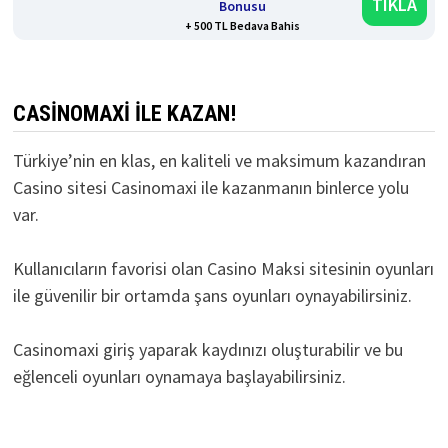
TIKLA
Bonusu
+ 500 TL Bedava Bahis
CASINOMAXI ILE KAZAN!
Türkiye’nin en klas, en kaliteli ve maksimum kazandıran
Casino sitesi Casinomaxi ile kazanmanın binlerce yolu
var.
Kullanıcıların favorisi olan Casino Maksi sitesinin oyunları
ile güvenilir bir ortamda şans oyunları oynayabilirsiniz.
Casinomaxi giriş yaparak kaydınızı oluşturabilir ve bu
eğlenceli oyunları oynamaya başlayabilirsiniz.