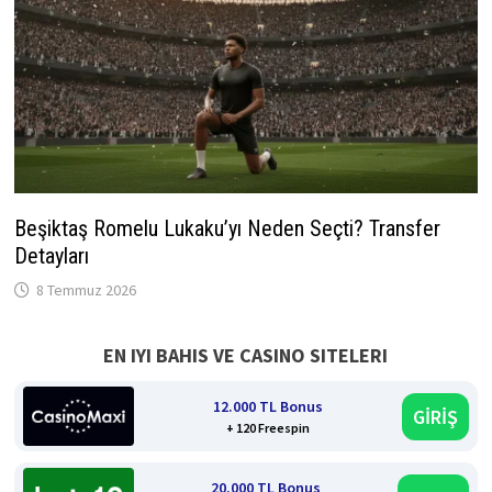
Beşiktaş Romelu Lukaku’yı Neden Seçti? Transfer
Detayları
8 Temmuz 2026
EN IYI BAHIS VE CASINO SITELERI
12.000 TL Bonus
GİRİŞ
+ 120 Freespin
20.000 TL Bonus