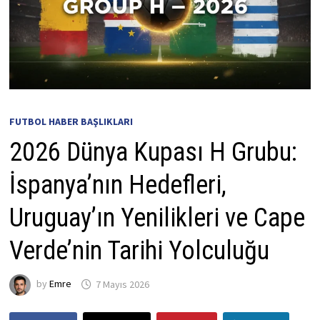
FUTBOL HABER BAŞLIKLARI
2026 Dünya Kupası H Grubu:
İspanya’nın Hedefleri,
Uruguay’ın Yenilikleri ve Cape
Verde’nin Tarihi Yolculuğu
by
Emre
7 Mayıs 2026