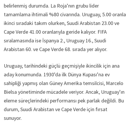
belirlenmiş durumda. La Roja’nın grubu lider
tamamlama ihtimali %80 civarında. Uruguay, 5.00 oranla
ikinci sıradaki takım olurken, Suudi Arabistan 23.00 ve
Cape Verde 41.00 oranlarıyla geride kalıyor. FIFA
sıralamasında ise İspanya 2., Uruguay 16., Suudi
Arabistan 60. ve Cape Verde 68. sırada yer alıyor.
Uruguay, tarihindeki güçlü geçmişiyle ikincilik için ana
aday konumunda. 1930’da ilk Dünya Kupası’na ev
sahipliği yapmış olan Güney Amerika temsilcisi, Marcelo
Bielsa yönetiminde mücadele veriyor. Ancak, Uruguay’ın
eleme süreçlerindeki performansı pek parlak değildi. Bu
durum, Suudi Arabistan ve Cape Verde için fırsat
sunuyor.