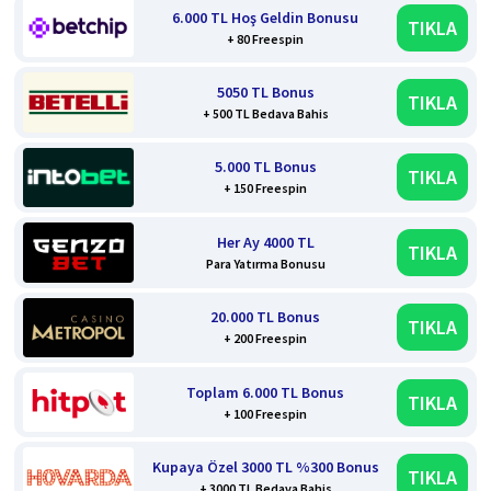
6.000 TL Hoş Geldin Bonusu
TIKLA
+ 80 Freespin
5050 TL Bonus
TIKLA
+ 500 TL Bedava Bahis
5.000 TL Bonus
TIKLA
+ 150 Freespin
Her Ay 4000 TL
TIKLA
Para Yatırma Bonusu
20.000 TL Bonus
TIKLA
+ 200 Freespin
Toplam 6.000 TL Bonus
TIKLA
+ 100 Freespin
Kupaya Özel 3000 TL %300 Bonus
TIKLA
+ 3000 TL Bedava Bahis