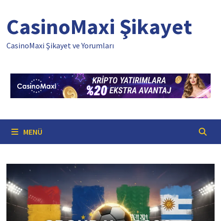
İçeriğe
CasinoMaxi Şikayet
geç
CasinoMaxi Şikayet ve Yorumları
MENÜ