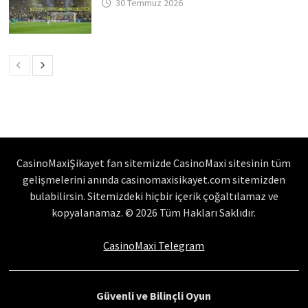
30 Temmuz 2026
CasinoMaxiŞikayet fan sitemizde CasinoMaxi sitesinin tüm
gelişmelerini anında casinomaxisikayet.com sitemizden
bulabilirsin. Sitemizdeki hiçbir içerik çoğaltılamaz ve
kopyalanamaz. © 2026 Tüm Hakları Saklıdır.
CasinoMaxi Telegram
Güvenli ve Bilinçli Oyun