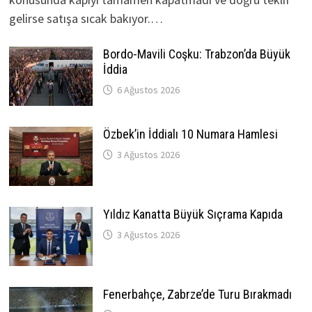
gelirse satışa sıcak bakıyor.…
Bordo-Mavili Coşku: Trabzon’da Büyük
İddia
6 Ağustos 2026
Özbek’in İddialı 10 Numara Hamlesi
3 Ağustos 2026
Yıldız Kanatta Büyük Sıçrama Kapıda
3 Ağustos 2026
Fenerbahçe, Zabrze’de Turu Bırakmadı