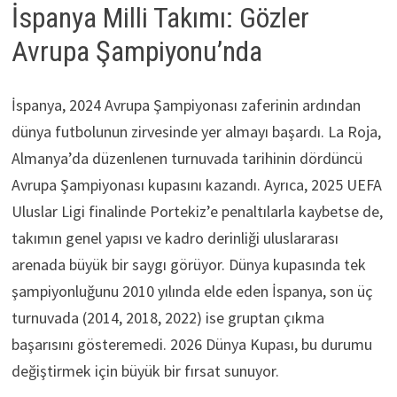
İspanya Milli Takımı: Gözler
Avrupa Şampiyonu’nda
İspanya, 2024 Avrupa Şampiyonası zaferinin ardından
dünya futbolunun zirvesinde yer almayı başardı. La Roja,
Almanya’da düzenlenen turnuvada tarihinin dördüncü
Avrupa Şampiyonası kupasını kazandı. Ayrıca, 2025 UEFA
Uluslar Ligi finalinde Portekiz’e penaltılarla kaybetse de,
takımın genel yapısı ve kadro derinliği uluslararası
arenada büyük bir saygı görüyor. Dünya kupasında tek
şampiyonluğunu 2010 yılında elde eden İspanya, son üç
turnuvada (2014, 2018, 2022) ise gruptan çıkma
başarısını gösteremedi. 2026 Dünya Kupası, bu durumu
değiştirmek için büyük bir fırsat sunuyor.