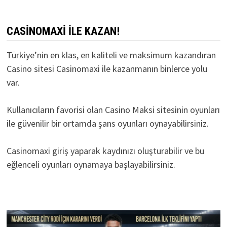
CASINOMAXI ILE KAZAN!
Türkiye’nin en klas, en kaliteli ve maksimum kazandıran
Casino sitesi Casinomaxi ile kazanmanın binlerce yolu
var.
Kullanıcıların favorisi olan Casino Maksi sitesinin oyunları
ile güvenilir bir ortamda şans oyunları oynayabilirsiniz.
Casinomaxi giriş yaparak kaydınızı oluşturabilir ve bu
eğlenceli oyunları oynamaya başlayabilirsiniz.