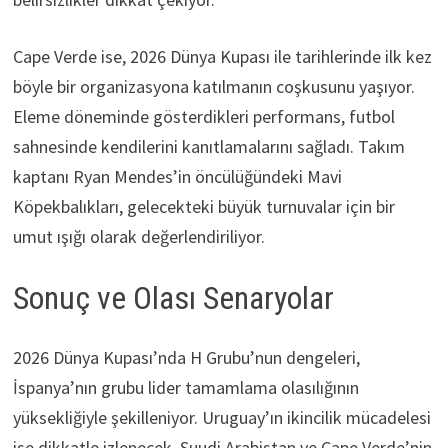
Cape Verde ise, 2026 Dünya Kupası ile tarihlerinde ilk kez
böyle bir organizasyona katılmanın coşkusunu yaşıyor.
Eleme döneminde gösterdikleri performans, futbol
sahnesinde kendilerini kanıtlamalarını sağladı. Takım
kaptanı Ryan Mendes’in öncülüğündeki Mavi
Köpekbalıkları, gelecekteki büyük turnuvalar için bir
umut ışığı olarak değerlendiriliyor.
Sonuç ve Olası Senaryolar
2026 Dünya Kupası’nda H Grubu’nun dengeleri,
İspanya’nın grubu lider tamamlama olasılığının
yüksekliğiyle şekilleniyor. Uruguay’ın ikincilik mücadelesi
ise dikkatle izlenecek. Suudi Arabistan ve Cape Verde’nin