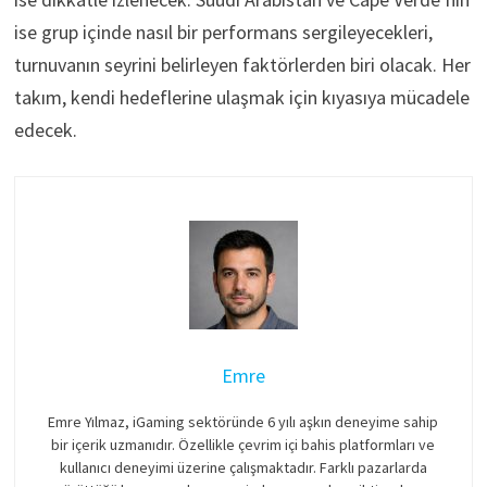
ise grup içinde nasıl bir performans sergileyecekleri,
turnuvanın seyrini belirleyen faktörlerden biri olacak. Her
takım, kendi hedeflerine ulaşmak için kıyasıya mücadele
edecek.
Emre
Emre Yılmaz, iGaming sektöründe 6 yılı aşkın deneyime sahip
bir içerik uzmanıdır. Özellikle çevrim içi bahis platformları ve
kullanıcı deneyimi üzerine çalışmaktadır. Farklı pazarlarda