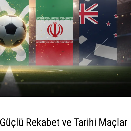
Güçlü Rekabet ve Tarihi Maçlar