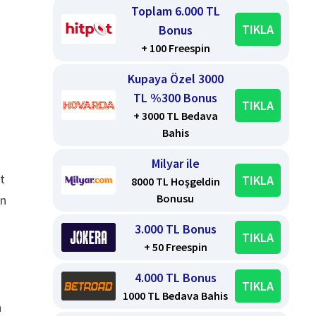
Toplam 6.000 TL
TIKLA
Bonus
+ 100 Freespin
Kupaya Özel 3000
TL %300 Bonus
TIKLA
+ 3000 TL Bedava
Bahis
Milyar ile
at
TIKLA
8000 TL Hoşgeldin
Bonusu
ın
3.000 TL Bonus
TIKLA
+ 50 Freespin
4.000 TL Bonus
TIKLA
1000 TL Bedava Bahis
n