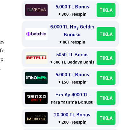
5.000 TL Bonus
TIKLA
+ 300 Freespin
6.000 TL Hoş Geldin
TIKLA
Bonusu
ev
+ 80 Freespin
fe
5050 TL Bonus
TIKLA
up
+ 500 TL Bedava Bahis
.
5.000 TL Bonus
TIKLA
+ 150 Freespin
Her Ay 4000 TL
TIKLA
Para Yatırma Bonusu
20.000 TL Bonus
TIKLA
+ 200 Freespin