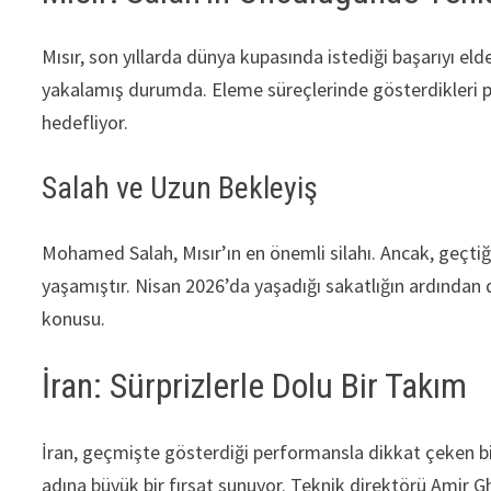
Mısır, son yıllarda dünya kupasında istediği başarıyı el
yakalamış durumda. Eleme süreçlerinde gösterdikleri 
hedefliyor.
Salah ve Uzun Bekleyiş
Mohamed Salah, Mısır’ın en önemli silahı. Ancak, geçtiğ
yaşamıştır. Nisan 2026’da yaşadığı sakatlığın ardından
konusu.
İran: Sürprizlerle Dolu Bir Takım
İran, geçmişte gösterdiği performansla dikkat çeken b
adına büyük bir fırsat sunuyor. Teknik direktörü Amir G