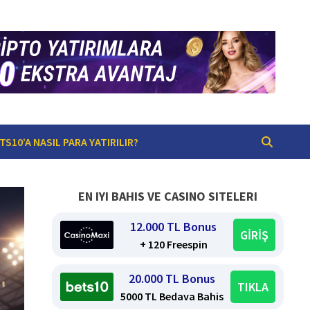
TS10’A NASIL PARA YATIRILIR?
EN IYI BAHIS VE CASINO SITELERI
12.000 TL Bonus
GİRİŞ
+ 120 Freespin
20.000 TL Bonus
TIKLA
5000 TL Bedava Bahis