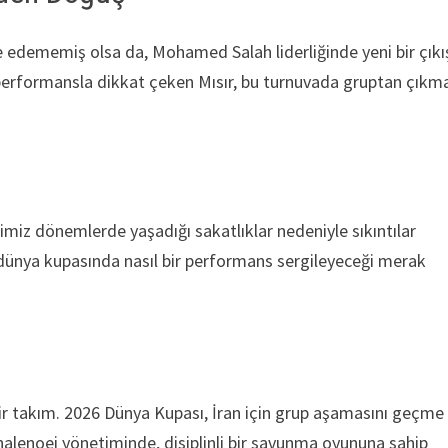
de edememiş olsa da, Mohamed Salah liderliğinde yeni bir çıkı
performansla dikkat çeken Mısır, bu turnuvada gruptan çıkm
imiz dönemlerde yaşadığı sakatlıklar nedeniyle sıkıntılar
 dünya kupasında nasıl bir performans sergileyeceği merak
ir takım. 2026 Dünya Kupası, İran için grup aşamasını geçme
halenoei yönetiminde, disiplinli bir savunma oyununa sahip