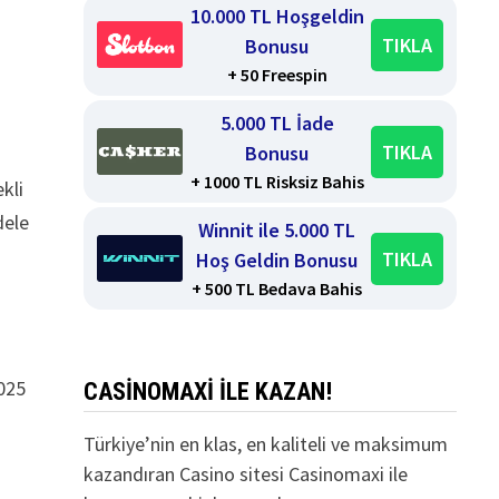
10.000 TL Hoşgeldin
TIKLA
Bonusu
+ 50 Freespin
5.000 TL İade
TIKLA
Bonusu
+ 1000 TL Risksiz Bahis
kli
dele
Winnit ile 5.000 TL
TIKLA
Hoş Geldin Bonusu
+ 500 TL Bedava Bahis
2025
CASINOMAXI ILE KAZAN!
Türkiye’nin en klas, en kaliteli ve maksimum
kazandıran Casino sitesi Casinomaxi ile