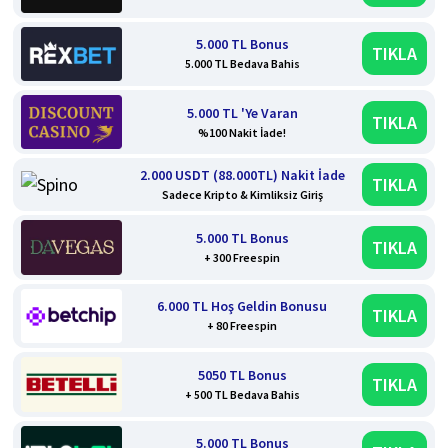
5.000 TL Bonus
TIKLA
5.000 TL Bedava Bahis
5.000 TL 'Ye Varan
TIKLA
%100 Nakit İade!
2.000 USDT (88.000TL) Nakit İade
TIKLA
Sadece Kripto & Kimliksiz Giriş
5.000 TL Bonus
TIKLA
+ 300 Freespin
6.000 TL Hoş Geldin Bonusu
TIKLA
+ 80 Freespin
5050 TL Bonus
TIKLA
+ 500 TL Bedava Bahis
5.000 TL Bonus