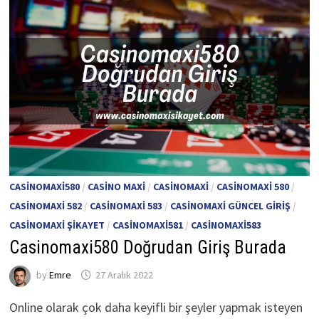
CASINOMAXI580
/
CASINO MAXI
/
CASINOMAXI
/
CASINOMAXI 580
/
CASINOMAXI 582
/
CASINOMAXI 583
/
CASINOMAXI GÜNCEL GIRIŞ
/
CASINOMAXI ŞIKAYET
/
CASINOMAXI581
/
CASINOMAXI583
Casinomaxi580 Doğrudan Giriş Burada
by
Emre
27 Aralık 2022
Online olarak çok daha keyifli bir şeyler yapmak isteyen