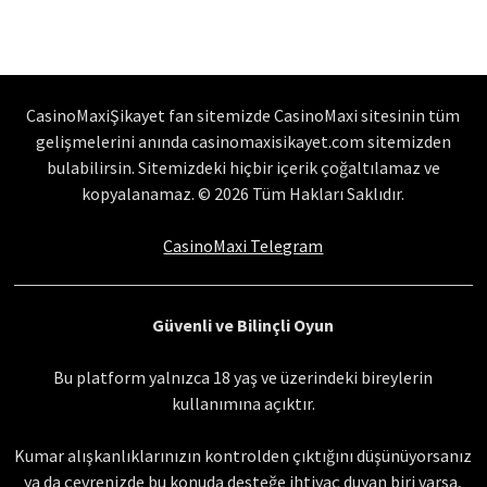
CasinoMaxiŞikayet fan sitemizde CasinoMaxi sitesinin tüm
gelişmelerini anında casinomaxisikayet.com sitemizden
bulabilirsin. Sitemizdeki hiçbir içerik çoğaltılamaz ve
kopyalanamaz. © 2026 Tüm Hakları Saklıdır.
CasinoMaxi Telegram
Güvenli ve Bilinçli Oyun
Bu platform yalnızca 18 yaş ve üzerindeki bireylerin
kullanımına açıktır.
Kumar alışkanlıklarınızın kontrolden çıktığını düşünüyorsanız
ya da çevrenizde bu konuda desteğe ihtiyaç duyan biri varsa,