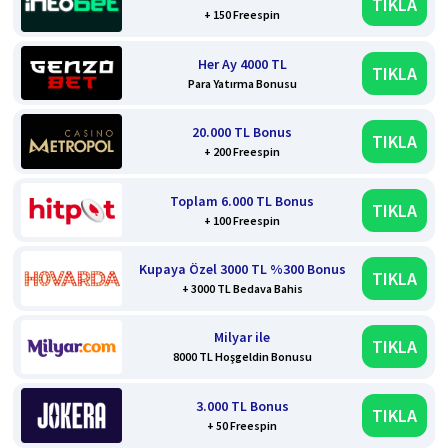
TIKLA
+ 150 Freespin
Her Ay 4000 TL
TIKLA
Para Yatırma Bonusu
20.000 TL Bonus
TIKLA
+ 200 Freespin
Toplam 6.000 TL Bonus
TIKLA
+ 100 Freespin
Kupaya Özel 3000 TL %300 Bonus
TIKLA
+ 3000 TL Bedava Bahis
Milyar ile
TIKLA
8000 TL Hoşgeldin Bonusu
3.000 TL Bonus
TIKLA
+ 50 Freespin