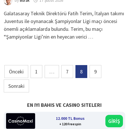
by
Burak
17 Şubat 2026
Galatasaray Teknik Direktörü Fatih Terim, İtalyan takımı
Juventus ile oynanacak Şampiyonlar Ligi maçı öncesi
önemli açıklamalarda bulundu. Terim, bu maçı
“Şampiyonlar Ligi’nin en heyecan verici …
Yazı
Önceki
1
…
7
8
9
sayfalaması
Sonraki
EN IYI BAHIS VE CASINO SITELERI
12.000 TL Bonus
GİRİŞ
+ 120 Freespin