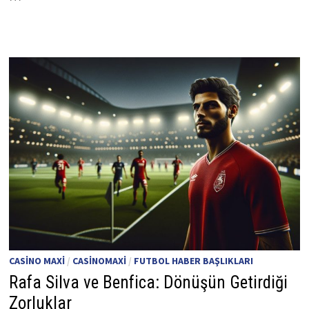
CASINO MAXI
/
CASINOMAXI
/
FUTBOL HABER BAŞLIKLARI
Rafa Silva ve Benfica: Dönüşün Getirdiği
Zorluklar