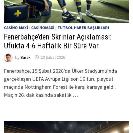
CASINO MAXI
/
CASINOMAXI
/
FUTBOL HABER BAŞLIKLARI
Fenerbahçe’den Skriniar Açıklaması:
Ufukta 4-6 Haftalık Bir Süre Var
by
Burak
20 Şubat 2026
Fenerbahçe, 19 Şubat 2026’da Ülker Stadyumu’nda
gerçekleşen UEFA Avrupa Ligi son 16 turu playout
maçında Nottingham Forest ile karşı karşıya geldi.
Maçın 26. dakikasında sakatlık …