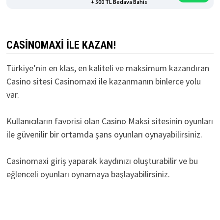
+ 500 TL Bedava Bahis
CASINOMAXI ILE KAZAN!
Türkiye’nin en klas, en kaliteli ve maksimum kazandıran
Casino sitesi Casinomaxi ile kazanmanın binlerce yolu
var.
Kullanıcıların favorisi olan Casino Maksi sitesinin oyunları
ile güvenilir bir ortamda şans oyunları oynayabilirsiniz.
Casinomaxi giriş yaparak kaydınızı oluşturabilir ve bu
eğlenceli oyunları oynamaya başlayabilirsiniz.