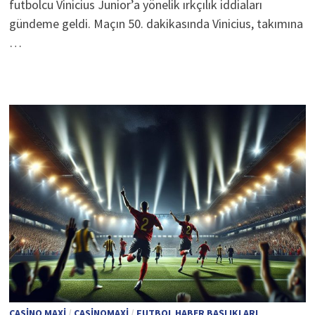
futbolcu Vinicius Junior’a yönelik ırkçılık iddiaları
gündeme geldi. Maçın 50. dakikasında Vinicius, takımına
…
CASINO MAXI
/
CASINOMAXI
/
FUTBOL HABER BAŞLIKLARI