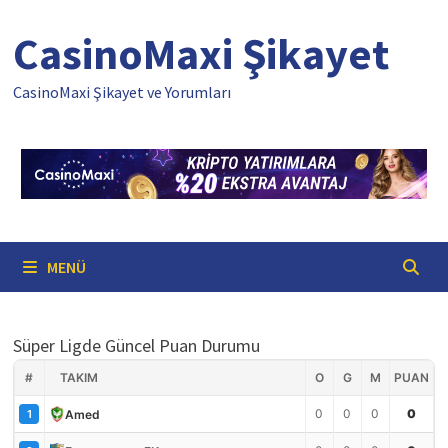
İçeriğe
CasinoMaxi Şikayet
geç
CasinoMaxi Şikayet ve Yorumları
MENÜ
Süper Ligde Güncel Puan Durumu
#
TAKIM
O
G
M
PUAN
0
0
0
0
Amed
1