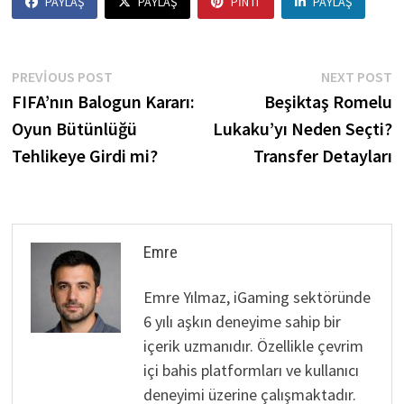
PAYLAŞ
PAYLAŞ
PIN IT
PAYLAŞ
Yazı
Previous
N
PREVIOUS POST
NEXT POST
post:
p
FIFA’nın Balogun Kararı:
Beşiktaş Romelu
gezinmesi
Oyun Bütünlüğü
Lukaku’yı Neden Seçti?
Tehlikeye Girdi mi?
Transfer Detayları
Emre
Emre Yılmaz, iGaming sektöründe
6 yılı aşkın deneyime sahip bir
içerik uzmanıdır. Özellikle çevrim
içi bahis platformları ve kullanıcı
deneyimi üzerine çalışmaktadır.