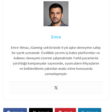
Emre
Emre Yılmaz, iGaming sektöründe 6 yılı aşkın deneyime sahip
bir içerik uzmanıdır. Özellikle çevrim içi bahis platformları ve
kullanıcı deneyimi üzerine çalışmaktadır. Farklı pazarlarda
yürüttüğü kampanyalar sayesinde, oyuncuların ihtiyaçlarını
ve beklentilerini yakından analiz etme konusunda
uzmanlaşmıştır.