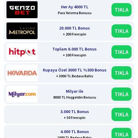
Her Ay 4000 TL
TIKLA
Para Yatırma Bonusu
20.000 TL Bonus
TIKLA
+ 200 Freespin
Toplam 6.000 TL Bonus
TIKLA
+ 100 Freespin
Kupaya Özel 3000 TL %300 Bonus
TIKLA
+ 3000 TL Bedava Bahis
Milyar ile
TIKLA
8000 TL Hoşgeldin Bonusu
3.000 TL Bonus
TIKLA
+ 50 Freespin
4.000 TL Bonus
TIKLA