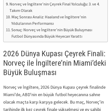
Norveç ve İngiltere’nin Çeyrek Final Yolculuğu: 3. ve 4.
Takım Olarak
Maç Sonrası Analiz: Haaland ve İngiltere’nin
Yıldızlarının Performansı
Sonuç: Norveç ve İngiltere’nin Büyük Buluşması
Futbol Dünyasında Büyük Heyecan Yarattı
2026 Dünya Kupası Çeyrek Finali:
Norveç ile İngiltere’nin Miami’deki
Büyük Buluşması
Norveç ve İngiltere, 2026 Dünya Kupası çeyrek finalinde
Miami’de, ABD’nin en büyük futbol heyecanına sahne
olacak maçta karşı karşıya gelecek. Bu maç, Norveç’in
tarihinde ilk kez çeyrek finale yükselmesi ve ev sahibi