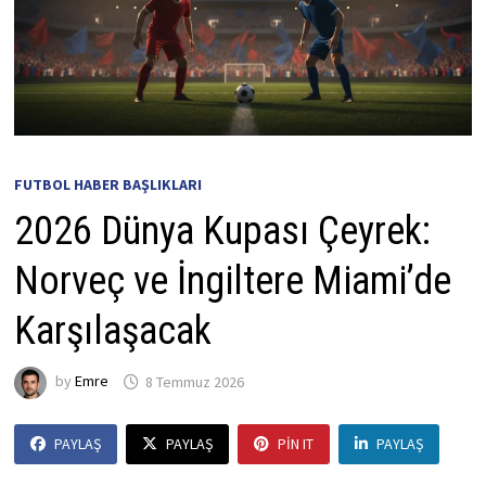
FUTBOL HABER BAŞLIKLARI
2026 Dünya Kupası Çeyrek:
Norveç ve İngiltere Miami’de
Karşılaşacak
by
Emre
8 Temmuz 2026
PAYLAŞ
PAYLAŞ
PIN IT
PAYLAŞ