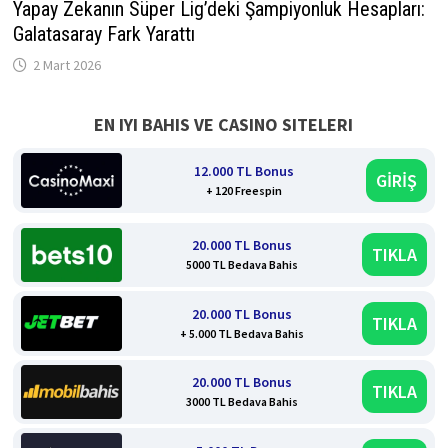
Yapay Zekanın Süper Lig’deki Şampiyonluk Hesapları:
Galatasaray Fark Yarattı
2 Mart 2026
EN IYI BAHIS VE CASINO SITELERI
12.000 TL Bonus
GİRİŞ
+ 120 Freespin
20.000 TL Bonus
TIKLA
5000 TL Bedava Bahis
20.000 TL Bonus
TIKLA
+ 5.000 TL Bedava Bahis
20.000 TL Bonus
TIKLA
3000 TL Bedava Bahis