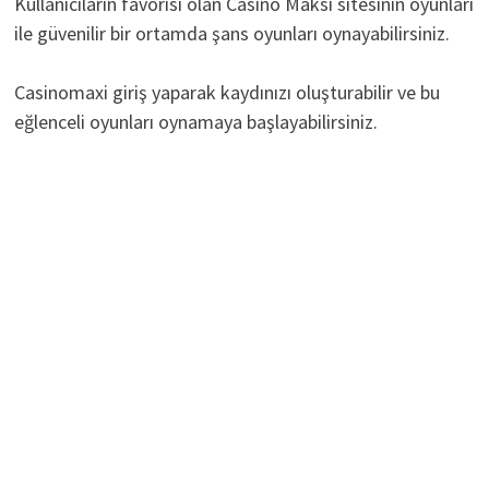
Kullanıcıların favorisi olan Casino Maksi sitesinin oyunları
ile güvenilir bir ortamda şans oyunları oynayabilirsiniz.
Casinomaxi giriş yaparak kaydınızı oluşturabilir ve bu
eğlenceli oyunları oynamaya başlayabilirsiniz.