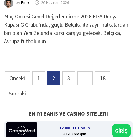
by
Emre
26 Haziran 2026
Maç Öncesi Genel Değerlendirme 2026 FIFA Dünya
Kupası G Grubu’nda, güçlü Belçika ile zayıf halkalardan
biri olan Yeni Zelanda karşı karşıya gelecek. Belçika,
Avrupa futbolunun …
Yazı
Önceki
1
2
3
…
18
sayfalaması
Sonraki
EN IYI BAHIS VE CASINO SITELERI
12.000 TL Bonus
GİRİŞ
+ 120 Freespin