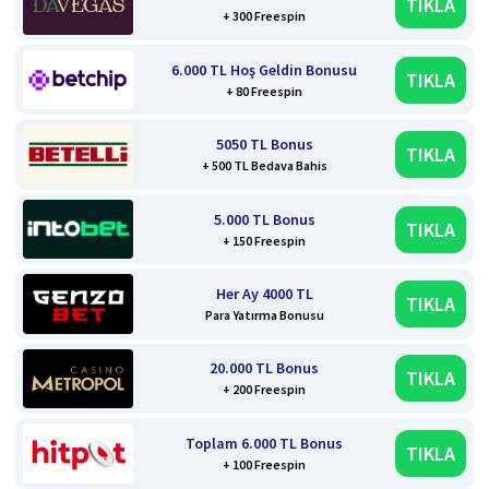
TIKLA
+ 300 Freespin
6.000 TL Hoş Geldin Bonusu
TIKLA
+ 80 Freespin
5050 TL Bonus
TIKLA
+ 500 TL Bedava Bahis
5.000 TL Bonus
TIKLA
+ 150 Freespin
Her Ay 4000 TL
TIKLA
Para Yatırma Bonusu
20.000 TL Bonus
TIKLA
+ 200 Freespin
Toplam 6.000 TL Bonus
TIKLA
+ 100 Freespin