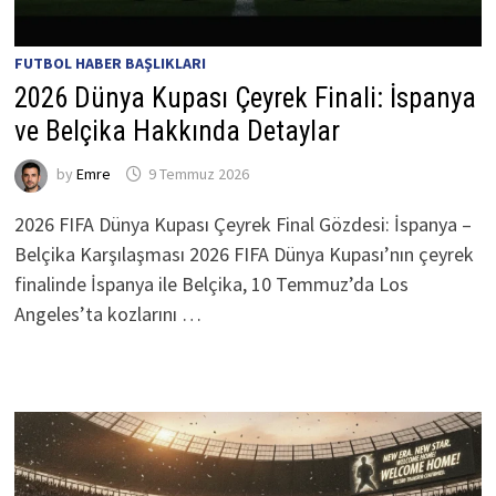
FUTBOL HABER BAŞLIKLARI
2026 Dünya Kupası Çeyrek Finali: İspanya
ve Belçika Hakkında Detaylar
by
Emre
9 Temmuz 2026
2026 FIFA Dünya Kupası Çeyrek Final Gözdesi: İspanya –
Belçika Karşılaşması 2026 FIFA Dünya Kupası’nın çeyrek
finalinde İspanya ile Belçika, 10 Temmuz’da Los
Angeles’ta kozlarını …