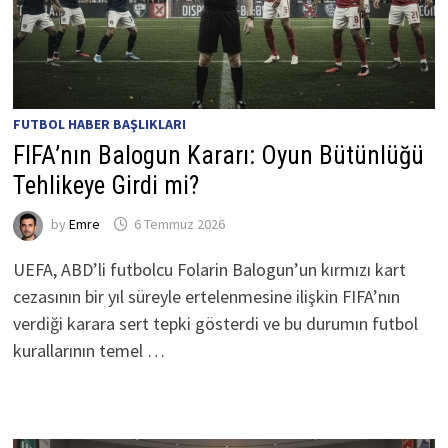
FUTBOL HABER BAŞLIKLARI
FIFA’nın Balogun Kararı: Oyun Bütünlüğü
Tehlikeye Girdi mi?
by
Emre
6 Temmuz 2026
UEFA, ABD’li futbolcu Folarin Balogun’un kırmızı kart
cezasının bir yıl süreyle ertelenmesine ilişkin FIFA’nın
verdiği karara sert tepki gösterdi ve bu durumın futbol
kurallarının temel …