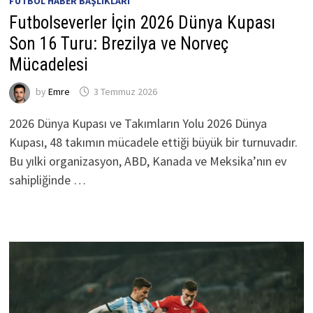
FUTBOL HABER BAŞLIKLARI
Futbolseverler İçin 2026 Dünya Kupası
Son 16 Turu: Brezilya ve Norveç
Mücadelesi
by
Emre
3 Temmuz 2026
2026 Dünya Kupası ve Takımların Yolu 2026 Dünya
Kupası, 48 takımın mücadele ettiği büyük bir turnuvadır.
Bu yılki organizasyon, ABD, Kanada ve Meksika’nın ev
sahipliğinde …