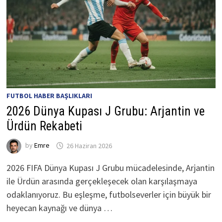
FUTBOL HABER BAŞLIKLARI
2026 Dünya Kupası J Grubu: Arjantin ve
Ürdün Rekabeti
by
Emre
26 Haziran 2026
2026 FIFA Dünya Kupası J Grubu mücadelesinde, Arjantin
ile Ürdün arasında gerçekleşecek olan karşılaşmaya
odaklanıyoruz. Bu eşleşme, futbolseverler için büyük bir
heyecan kaynağı ve dünya …