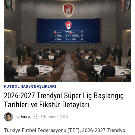
FUTBOL HABER BAŞLIKLARI
2026-2027 Trendyol Süper Lig Başlangıç
Tarihleri ve Fikstür Detayları
by
Emre
6 Temmuz 2026
Türkiye Futbol Federasyonu (TFF), 2026-2027 Trendyol