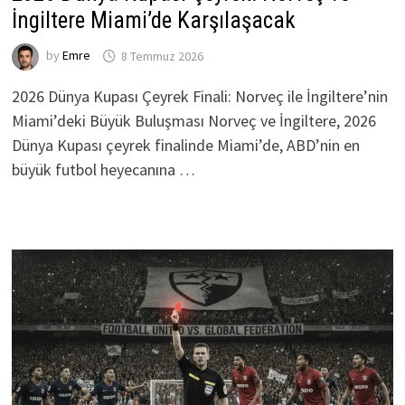
İngiltere Miami’de Karşılaşacak
by
Emre
8 Temmuz 2026
2026 Dünya Kupası Çeyrek Finali: Norveç ile İngiltere’nin
Miami’deki Büyük Buluşması Norveç ve İngiltere, 2026
Dünya Kupası çeyrek finalinde Miami’de, ABD’nin en
büyük futbol heyecanına …