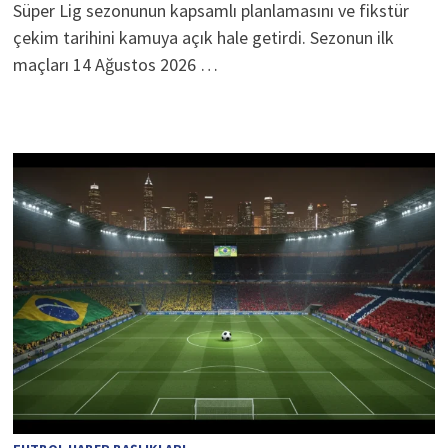
Süper Lig sezonunun kapsamlı planlamasını ve fikstür
çekim tarihini kamuya açık hale getirdi. Sezonun ilk
maçları 14 Ağustos 2026 …