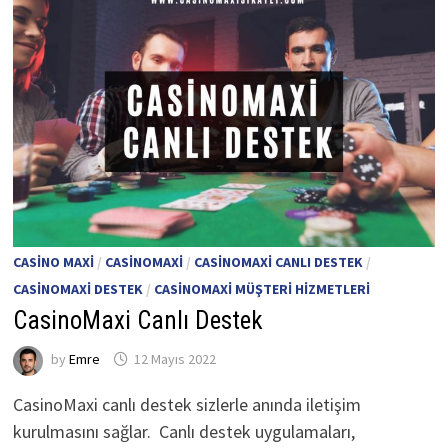
CASINO MAXI
/
CASINOMAXI
/
CASINOMAXI CANLI DESTEK
/
CASINOMAXI DESTEK
/
CASINOMAXI MÜŞTERI HIZMETLERI
CasinoMaxi Canlı Destek
by
Emre
12 Mayıs 2022
CasinoMaxi canlı destek sizlerle anında iletişim
kurulmasını sağlar. Canlı destek uygulamaları,