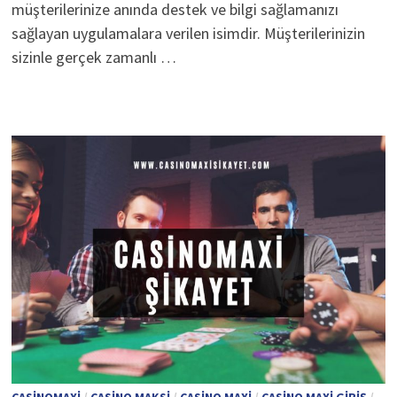
müşterilerinize anında destek ve bilgi sağlamanızı
sağlayan uygulamalara verilen isimdir. Müşterilerinizin
sizinle gerçek zamanlı …