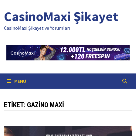
İçeriğe
CasinoMaxi Şikayet
geç
CasinoMaxi Şikayet ve Yorumları
MENÜ
ETIKET:
GAZINO MAXI