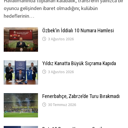
Havalimanında toplanan kalabalık, transferin yalnızca bir
oyuncu gelişinden ibaret olmadığını; kulübün
hedeflerinin…
Özbek’in İddialı 10 Numara Hamlesi
3 Ağustos 2026
Yıldız Kanatta Büyük Sıçrama Kapıda
3 Ağustos 2026
Fenerbahçe, Zabrze’de Turu Bırakmadı
30 Temmuz 2026